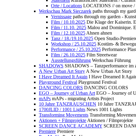
Statement
Kuratorisches Statement / Curator
Orte / Locations
LOCATIONS // on move /
Werkschau Mark Sieczarek
paths through my gard
Vernissage
paths through my garden - Kuns
Film / 10.10.2025
Die Klage der Kaiserin. 
Film / 11.10. 2025
Malou and Dominique. E
Film / 12.10.2025
Ahnen ahnen
Tanz / 18./19.10.2025
Open Studio-Premier
Workshop / 25.10.2025
Kostüm- & Bewe
Performance / 25.10.2025
Performance Plast
Film / 26.10.2025
Film Streetwear
Ausstellungsführung
Werkschau Führung
SHADOWS
SHADOWS – Tanzperformance im zu
A New Urban Art Story
A New Urban Art Story
I Have Dreamed It Again
I Have Dreamed It Agai
Playground Festival
Playground Festival
DANCING COLORS
DANCING COLORS
EGO – Journey of Urban Art
EGO – Journey of U
mAPs
mAPs - migrating Artists Project
10 Jahre TANZRAUSCHEN
10 Jahre TANZR
1700JLID / 1001 Lights
News 1001 Lights
Transforming Movements
Transforming Movemen
Aktionen + Filmprojekte
Aktionen / Filmprojekte
SCREEN DANCE ACADEMY
SCREEN DAN
Premiere
Premiere