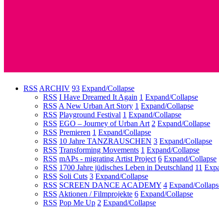
RSS
ARCHIV
93
Expand/Collapse
RSS
I Have Dreamed It Again
1
Expand/Collapse
RSS
A New Urban Art Story
1
Expand/Collapse
RSS
Playground Festival
1
Expand/Collapse
RSS
EGO – Journey of Urban Art
2
Expand/Collapse
RSS
Premieren
1
Expand/Collapse
RSS
10 Jahre TANZRAUSCHEN
3
Expand/Collapse
RSS
Transforming Movements
1
Expand/Collapse
RSS
mAPs - migrating Artist Project
6
Expand/Collapse
RSS
1700 Jahre jüdisches Leben in Deutschland
11
Expa
RSS
Soli Cuts
3
Expand/Collapse
RSS
SCREEN DANCE ACADEMY
4
Expand/Collaps
RSS
Aktionen / Filmprojekte
6
Expand/Collapse
RSS
Pop Me Up
2
Expand/Collapse