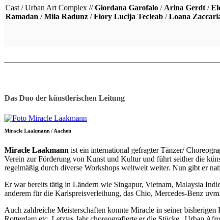
Cast / Urban Art Complex //
Giordana Garofalo
/
Arina Gerdt
/
El
Ramadan
/
Mila Radunz
/
Fiory Lucija Tecleab
/
Loana Zaccari
Das Duo der künstlerischen Leitung
Miracle Laakmann / Aachen
Miracle Laakmann
ist ein international gefragter Tänzer/ Choreogr
Verein zur Förderung von Kunst und Kultur und führt seither die künstl
regelmäßig durch diverse Workshops weltweit weiter. Nun gibt er nati
Er war bereits tätig in Ländern wie Singapur, Vietnam, Malaysia In
anderem für die Karlspreisverleihung, das Chio, Mercedes-Benz uvm
Auch zahlreiche Meisterschaften konnte Miracle in seiner bisherige
Rotterdam etc. Letztes Jahr choreografierte er die Stücke „Urban Afr