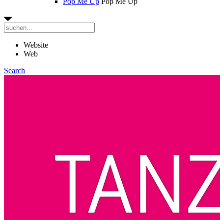
Pop Me Up
Pop Me Up
Website
Web
Search