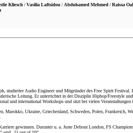
edie Kliesch
/
Vasilia Laftsidou
/
Abdulsamed Mehmed
/
Raissa Oa
a
aph, studierter Audio Engineer und Mitgründer des Free Spirit Festival. 
erische Leitung. Er unterrichtet in der Disziplin Hiphop/Freestyle und i
onal und international Workshops und sitzt bei vielen Veranstaltungen 
dien, Marokko, Ukraine, Griechenland, Schweden, Polen, Frankreich, We
.
n Karriere gewinnen. Darunter u. a. Juste Debout London, FS Champio
o“ und „11 out of 10“.