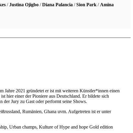
kes
/
Justina Ojigbo
/
Diana Palancia
/
Sion Park
/
Amina
Im Jahre 2021 gründetet er ist mit weiteren Künstler*innen einen
st hier einer der Pioniere aus Deutschland. Er bildete sich
in der Jury zu Gast oder performt seine Shows.
ißrussland, Rumänien, Ghana uvm. Aufgetreten ist er unter
nship, Urban champs, Kulture of Hype and hope Gold edition