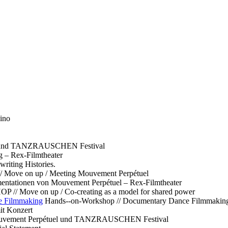
ino
l und TANZRAUSCHEN Festival
g – Rex-Filmtheater
ting Histories.
 // Move on up / Meeting Mouvement Perpétuel
ntationen von Mouvement Perpétuel – Rex-Filmtheater
// Move on up / Co-creating as a model for shared power
e Filmmaking
Hands--on-Workshop // Documentary Dance Filmmakin
it Konzert
Mouvement Perpétuel und TANZRAUSCHEN Festival