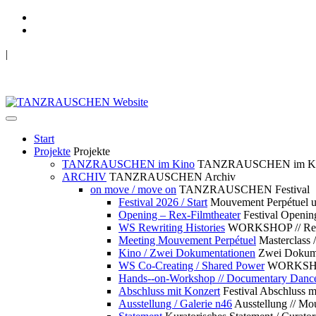
|
TANZRAUSCHEN Wuppertal
we live future now
Start
Projekte
Projekte
TANZRAUSCHEN im Kino
TANZRAUSCHEN im K
ARCHIV
TANZRAUSCHEN Archiv
on move / move on
TANZRAUSCHEN Festival
Festival 2026 / Start
Mouvement Perpétue
Opening – Rex-Filmtheater
Festival Openin
WS Rewriting Histories
WORKSHOP // Rewri
Meeting Mouvement Perpétuel
Masterclass
Kino / Zwei Dokumentationen
Zwei Dokume
WS Co-Creating / Shared Power
WORKSHOP 
Hands--on-Workshop // Documentary Danc
Abschluss mit Konzert
Festival Abschluss m
Ausstellung / Galerie n46
Ausstellung // 