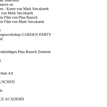
ial Statement
 move on
en - Kunst von Mark Sieczkarek
t von Mark Sieczkarek
Ein Film von Pina Bausch
in Film von Mark Sieczkarek
e
gungsworkshop GARDEN PARTY
ic
künftigen Pina Bausch Zentrum
n
rban Art
AUSCHEN
ts
CE ACADEMY