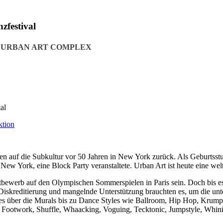
zfestival
 URBAN ART COMPLEX
al
ehen auf die Subkultur vor 50 Jahren in New York zurück. Als Geburtss
New York, eine Block Party veranstaltete. Urban Art ist heute eine we
tbewerb auf den Olympischen Sommerspielen in Paris sein. Doch bis es
skreditierung und mangelnde Unterstützung brauchten es, um die unte
s über die Murals bis zu Dance Styles wie Ballroom, Hip Hop, Krump,
, Footwork, Shuffle, Whaacking, Voguing, Tecktonic, Jumpstyle, Whini