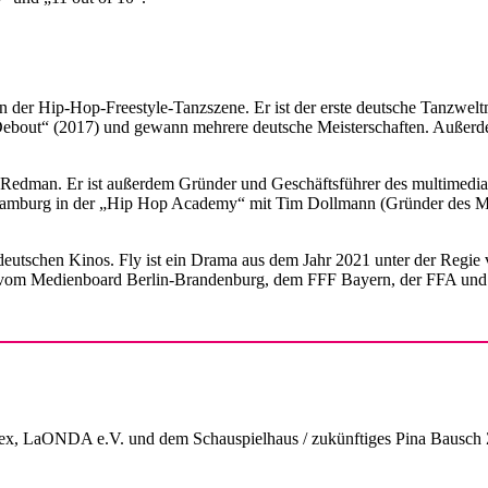
n der Hip-Hop-Freestyle-Tanzszene. Er ist der erste deutsche Tanzwelt
e Debout“ (2017) und gewann mehrere deutsche Meisterschaften. Außerd
r Redman. Er ist außerdem Gründer und Geschäftsführer des multimed
last Hamburg in der „Hip Hop Academy“ mit Tim Dollmann (Gründer des 
 deutschen Kinos. Fly ist ein Drama aus dem Jahr 2021 unter der Regie 
lm vom Medienboard Berlin-Brandenburg, dem FFF Bayern, der FFA un
 LaONDA e.V. und dem Schauspielhaus / zukünftiges Pina Bausch 