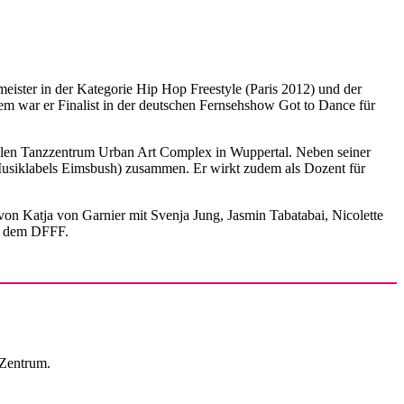
meister in der Kategorie Hip Hop Freestyle (Paris 2012) und der
em war er Finalist in der deutschen Fernsehshow Got to Dance für
ialen Tanzzentrum Urban Art Complex in Wuppertal. Neben seiner
Musiklabels Eimsbush) zusammen. Er wirkt zudem als Dozent für
von Katja von Garnier mit Svenja Jung, Jasmin Tabatabai, Nicolette
d dem DFFF.
Zentrum.