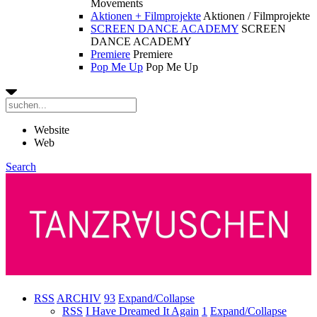
Movements
Aktionen + Filmprojekte
Aktionen / Filmprojekte
SCREEN DANCE ACADEMY
SCREEN
DANCE ACADEMY
Premiere
Premiere
Pop Me Up
Pop Me Up
Website
Web
Search
RSS
ARCHIV
93
Expand/Collapse
RSS
I Have Dreamed It Again
1
Expand/Collapse