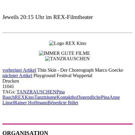
Jeweils 20:15 Uhr im REX-Filmtheater
vorheriger Artikel
Thin Skin - Der Choreograph Marco Goecke
nächster Artikel
Playground Festival Wuppertal
Drucken
11041
TAGs:
TANZRAUSCHEN
Pina
Bauch
REX
Kino
Tanzträume
Kontakthof
Jugendliche
Pina
Anne
Linsel
Rainer Hoffmann
Bénedicte Billet
ORGANISATION