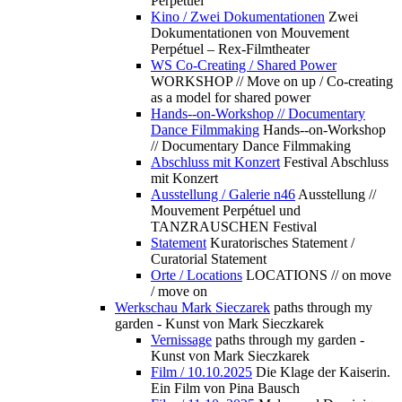
Perpétuel
Kino / Zwei Dokumentationen
Zwei
Dokumentationen von Mouvement
Perpétuel – Rex-Filmtheater
WS Co-Creating / Shared Power
WORKSHOP // Move on up / Co-creating
as a model for shared power
Hands--on-Workshop // Documentary
Dance Filmmaking
Hands--on-Workshop
// Documentary Dance Filmmaking
Abschluss mit Konzert
Festival Abschluss
mit Konzert
Ausstellung / Galerie n46
Ausstellung //
Mouvement Perpétuel und
TANZRAUSCHEN Festival
Statement
Kuratorisches Statement /
Curatorial Statement
Orte / Locations
LOCATIONS // on move
/ move on
Werkschau Mark Sieczarek
paths through my
garden - Kunst von Mark Sieczkarek
Vernissage
paths through my garden -
Kunst von Mark Sieczkarek
Film / 10.10.2025
Die Klage der Kaiserin.
Ein Film von Pina Bausch