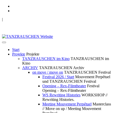
|
TANZRAUSCHEN Wuppertal
we live future now
Start
Projekte
Projekte
TANZRAUSCHEN im Kino
TANZRAUSCHEN im
Kino
ARCHIV
TANZRAUSCHEN Archiv
on move / move on
TANZRAUSCHEN Festival
Festival 2026 / Start
Mouvement Perpétuel
und TANZRAUSCHEN Festival
Opening – Rex-Filmtheater
Festival
Opening – Rex-Filmtheater
WS Rewriting Histories
WORKSHOP //
Rewriting Histories.
Meeting Mouvement Perpétuel
Masterclass
// Move on up / Meeting Mouvement