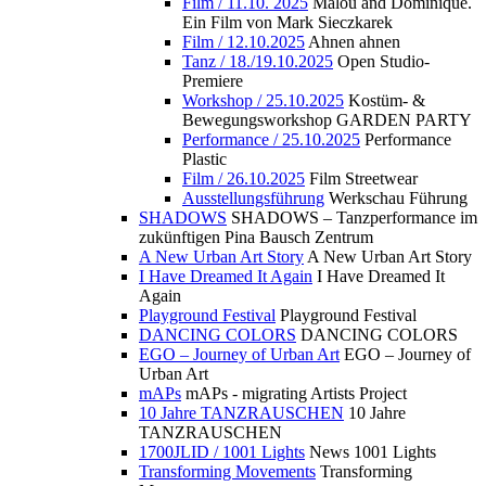
Film / 11.10. 2025
Malou and Dominique.
Ein Film von Mark Sieczkarek
Film / 12.10.2025
Ahnen ahnen
Tanz / 18./19.10.2025
Open Studio-
Premiere
Workshop / 25.10.2025
Kostüm- &
Bewegungsworkshop GARDEN PARTY
Performance / 25.10.2025
Performance
Plastic
Film / 26.10.2025
Film Streetwear
Ausstellungsführung
Werkschau Führung
SHADOWS
SHADOWS – Tanzperformance im
zukünftigen Pina Bausch Zentrum
A New Urban Art Story
A New Urban Art Story
I Have Dreamed It Again
I Have Dreamed It
Again
Playground Festival
Playground Festival
DANCING COLORS
DANCING COLORS
EGO – Journey of Urban Art
EGO – Journey of
Urban Art
mAPs
mAPs - migrating Artists Project
10 Jahre TANZRAUSCHEN
10 Jahre
TANZRAUSCHEN
1700JLID / 1001 Lights
News 1001 Lights
Transforming Movements
Transforming