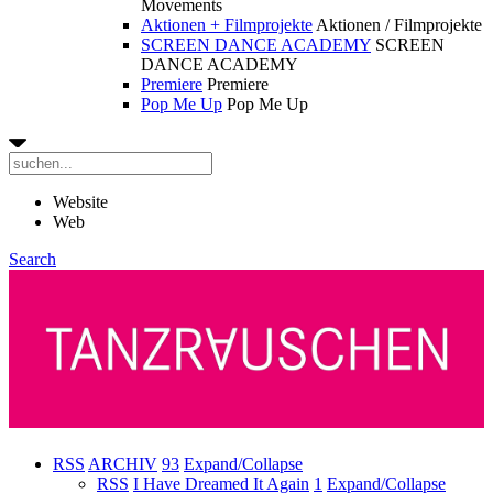
Movements
Aktionen + Filmprojekte
Aktionen / Filmprojekte
SCREEN DANCE ACADEMY
SCREEN
DANCE ACADEMY
Premiere
Premiere
Pop Me Up
Pop Me Up
Website
Web
Search
RSS
ARCHIV
93
Expand/Collapse
RSS
I Have Dreamed It Again
1
Expand/Collapse