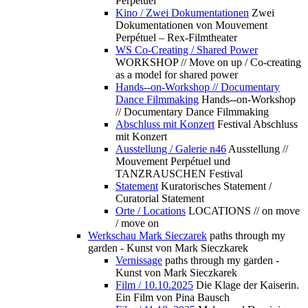
Perpétuel
Kino / Zwei Dokumentationen
Zwei
Dokumentationen von Mouvement
Perpétuel – Rex-Filmtheater
WS Co-Creating / Shared Power
WORKSHOP // Move on up / Co-creating
as a model for shared power
Hands--on-Workshop // Documentary
Dance Filmmaking
Hands--on-Workshop
// Documentary Dance Filmmaking
Abschluss mit Konzert
Festival Abschluss
mit Konzert
Ausstellung / Galerie n46
Ausstellung //
Mouvement Perpétuel und
TANZRAUSCHEN Festival
Statement
Kuratorisches Statement /
Curatorial Statement
Orte / Locations
LOCATIONS // on move
/ move on
Werkschau Mark Sieczarek
paths through my
garden - Kunst von Mark Sieczkarek
Vernissage
paths through my garden -
Kunst von Mark Sieczkarek
Film / 10.10.2025
Die Klage der Kaiserin.
Ein Film von Pina Bausch