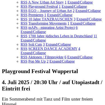
RSS
A New Urban Art Story
1
Expand/Collapse
RSS
Playground Festival
1
Expand/Collapse
RSS
EGO – Journey of Urban Art
2
Expand/Collapse
RSS
Premieren
1
Expand/Collapse
RSS
10 Jahre TANZRAUSCHEN
3
Expand/Collapse
RSS
Transforming Movements
1
Expand/Collapse
RSS
mAPs - migrating Artist Project
6
Expand/Collapse
RSS
1700 Jahre jüdisches Leben in Deutschland
11
Expand/Collapse
RSS
Soli Cuts
3
Expand/Collapse
RSS
SCREEN DANCE ACADEMY
4
Expand/Collapse
RSS
Aktionen / Filmprojekte
6
Expand/Collapse
RSS
Pop Me Up
2
Expand/Collapse
Playground Festival Wuppertal
4. Juli 2025 / 20:30 Uhr / auf Utopiastadt /
Eintritt frei
Ein Sommerabend mit Tanz und Film unter freiem
Himmel