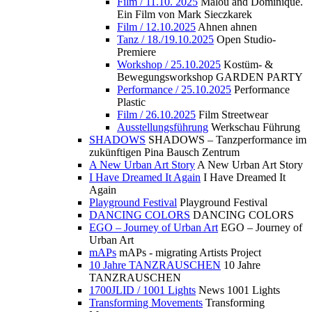
Film / 11.10. 2025
Malou and Dominique.
Ein Film von Mark Sieczkarek
Film / 12.10.2025
Ahnen ahnen
Tanz / 18./19.10.2025
Open Studio-
Premiere
Workshop / 25.10.2025
Kostüm- &
Bewegungsworkshop GARDEN PARTY
Performance / 25.10.2025
Performance
Plastic
Film / 26.10.2025
Film Streetwear
Ausstellungsführung
Werkschau Führung
SHADOWS
SHADOWS – Tanzperformance im
zukünftigen Pina Bausch Zentrum
A New Urban Art Story
A New Urban Art Story
I Have Dreamed It Again
I Have Dreamed It
Again
Playground Festival
Playground Festival
DANCING COLORS
DANCING COLORS
EGO – Journey of Urban Art
EGO – Journey of
Urban Art
mAPs
mAPs - migrating Artists Project
10 Jahre TANZRAUSCHEN
10 Jahre
TANZRAUSCHEN
1700JLID / 1001 Lights
News 1001 Lights
Transforming Movements
Transforming