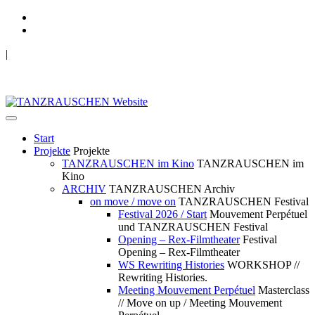
|
TANZRAUSCHEN Wuppertal
we live future now
Start
Projekte
Projekte
TANZRAUSCHEN im Kino
TANZRAUSCHEN im
Kino
ARCHIV
TANZRAUSCHEN Archiv
on move / move on
TANZRAUSCHEN Festival
Festival 2026 / Start
Mouvement Perpétuel
und TANZRAUSCHEN Festival
Opening – Rex-Filmtheater
Festival
Opening – Rex-Filmtheater
WS Rewriting Histories
WORKSHOP //
Rewriting Histories.
Meeting Mouvement Perpétuel
Masterclass
// Move on up / Meeting Mouvement