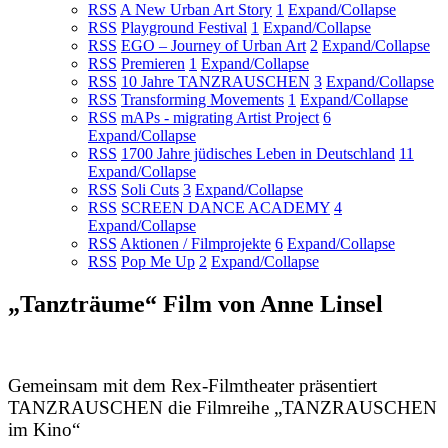
RSS
A New Urban Art Story
1
Expand/Collapse
RSS
Playground Festival
1
Expand/Collapse
RSS
EGO – Journey of Urban Art
2
Expand/Collapse
RSS
Premieren
1
Expand/Collapse
RSS
10 Jahre TANZRAUSCHEN
3
Expand/Collapse
RSS
Transforming Movements
1
Expand/Collapse
RSS
mAPs - migrating Artist Project
6
Expand/Collapse
RSS
1700 Jahre jüdisches Leben in Deutschland
11
Expand/Collapse
RSS
Soli Cuts
3
Expand/Collapse
RSS
SCREEN DANCE ACADEMY
4
Expand/Collapse
RSS
Aktionen / Filmprojekte
6
Expand/Collapse
RSS
Pop Me Up
2
Expand/Collapse
„Tanzträume“ Film von Anne Linsel
Gemeinsam mit dem Rex-Filmtheater präsentiert
TANZRAUSCHEN die Filmreihe „TANZRAUSCHEN
im Kino“