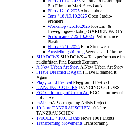
Film / 11.10. 2025
Malou and Dominique.
Ein Film von Mark Sieczkarek
Film / 12.10.2025
Ahnen ahnen
Tanz / 18./19.10.2025
Open Studio-
Premiere
Workshop / 25.10.2025
Kostüm- &
Bewegungsworkshop GARDEN PARTY
Performance / 25.10.2025
Performance
Plastic
Film / 26.10.2025
Film Streetwear
Ausstellungsführung
Werkschau Führung
SHADOWS
SHADOWS – Tanzperformance im
zukünftigen Pina Bausch Zentrum
A New Urban Art Story
A New Urban Art Story
I Have Dreamed It Again
I Have Dreamed It
Again
Playground Festival
Playground Festival
DANCING COLORS
DANCING COLORS
EGO – Journey of Urban Art
EGO – Journey of
Urban Art
mAPs
mAPs - migrating Artists Project
10 Jahre TANZRAUSCHEN
10 Jahre
TANZRAUSCHEN
1700JLID / 1001 Lights
News 1001 Lights
Transforming Movements
Transforming