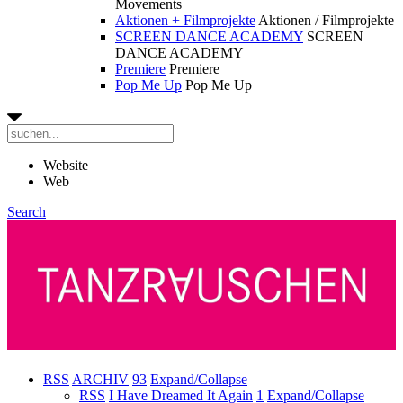
Movements
Aktionen + Filmprojekte
Aktionen / Filmprojekte
SCREEN DANCE ACADEMY
SCREEN
DANCE ACADEMY
Premiere
Premiere
Pop Me Up
Pop Me Up
Website
Web
Search
RSS
ARCHIV
93
Expand/Collapse
RSS
I Have Dreamed It Again
1
Expand/Collapse