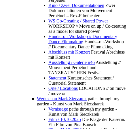
Perpétuel
Kino / Zwei Dokumentationen
Zwei
Dokumentationen von Mouvement
Perpétuel – Rex-Filmtheater
WS Co-Creating / Shared Power
WORKSHOP // Move on up / Co-creating
as a model for shared power
Hands--on-Workshop // Documentary
Dance Filmmaking
Hands--on-Workshop
// Documentary Dance Filmmaking
Abschluss mit Konzert
Festival Abschluss
mit Konzert
Ausstellung / Galerie n46
Ausstellung //
Mouvement Perpétuel und
TANZRAUSCHEN Festival
Statement
Kuratorisches Statement /
Curatorial Statement
Orte / Locations
LOCATIONS // on move
/ move on
Werkschau Mark Sieczarek
paths through my
garden - Kunst von Mark Sieczkarek
Vernissage
paths through my garden -
Kunst von Mark Sieczkarek
Film / 10.10.2025
Die Klage der Kaiserin.
Ein Film von Pina Bausch