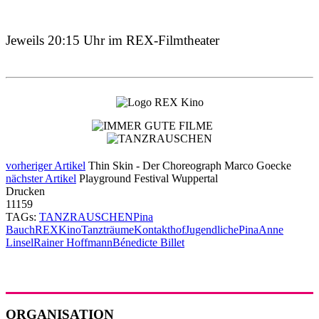
Jeweils 20:15 Uhr im REX-Filmtheater
vorheriger Artikel
Thin Skin - Der Choreograph Marco Goecke
nächster Artikel
Playground Festival Wuppertal
Drucken
11159
TAGs:
TANZRAUSCHEN
Pina
Bauch
REX
Kino
Tanzträume
Kontakthof
Jugendliche
Pina
Anne
Linsel
Rainer Hoffmann
Bénedicte Billet
ORGANISATION