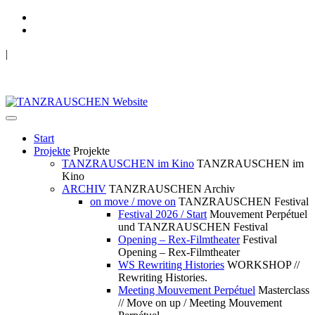
|
TANZRAUSCHEN Wuppertal
we live future now
Start
Projekte
Projekte
TANZRAUSCHEN im Kino
TANZRAUSCHEN im
Kino
ARCHIV
TANZRAUSCHEN Archiv
on move / move on
TANZRAUSCHEN Festival
Festival 2026 / Start
Mouvement Perpétuel
und TANZRAUSCHEN Festival
Opening – Rex-Filmtheater
Festival
Opening – Rex-Filmtheater
WS Rewriting Histories
WORKSHOP //
Rewriting Histories.
Meeting Mouvement Perpétuel
Masterclass
// Move on up / Meeting Mouvement