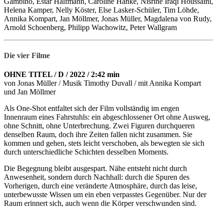
Gambino, Estar Halfmann, Caroline Hanke, Nisrine Iraqi Houssaini,
Helena Kamper, Nelly Köster, Else Lasker-Schüler, Tim Löhde,
Annika Kompart, Jan Möllmer, Jonas Müller, Magdalena von Rudy,
Arnold Schoenberg, Philipp Wachowitz, Peter Wallgram
Die vier Filme
OHNE TITEL / D / 2022 / 2:42 min
von Jonas Müller / Musik Timothy Duvall / mit Annika Kompart
und Jan Möllmer
Als One-Shot entfaltet sich der Film vollständig im engen
Innenraum eines Fahrstuhls: ein abgeschlossener Ort ohne Ausweg,
ohne Schnitt, ohne Unterbrechung. Zwei Figuren durchqueren
denselben Raum, doch ihre Zeiten fallen nicht zusammen. Sie
kommen und gehen, stets leicht verschoben, als bewegten sie sich
durch unterschiedliche Schichten desselben Moments.
Die Begegnung bleibt ausgespart. Nähe entsteht nicht durch
Anwesenheit, sondern durch Nachhall: durch die Spuren des
Vorherigen, durch eine veränderte Atmosphäre, durch das leise,
unterbewusste Wissen um ein eben verpasstes Gegenüber. Nur der
Raum erinnert sich, auch wenn die Körper verschwunden sind.