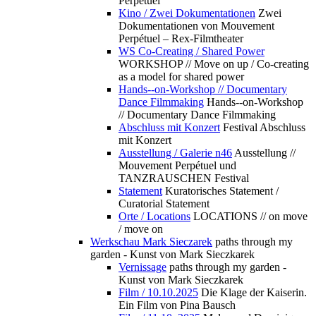
Perpétuel
Kino / Zwei Dokumentationen
Zwei
Dokumentationen von Mouvement
Perpétuel – Rex-Filmtheater
WS Co-Creating / Shared Power
WORKSHOP // Move on up / Co-creating
as a model for shared power
Hands--on-Workshop // Documentary
Dance Filmmaking
Hands--on-Workshop
// Documentary Dance Filmmaking
Abschluss mit Konzert
Festival Abschluss
mit Konzert
Ausstellung / Galerie n46
Ausstellung //
Mouvement Perpétuel und
TANZRAUSCHEN Festival
Statement
Kuratorisches Statement /
Curatorial Statement
Orte / Locations
LOCATIONS // on move
/ move on
Werkschau Mark Sieczarek
paths through my
garden - Kunst von Mark Sieczkarek
Vernissage
paths through my garden -
Kunst von Mark Sieczkarek
Film / 10.10.2025
Die Klage der Kaiserin.
Ein Film von Pina Bausch