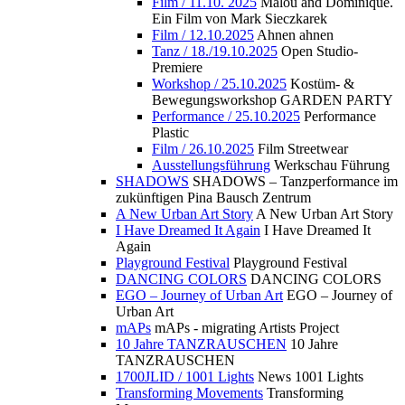
Film / 11.10. 2025
Malou and Dominique.
Ein Film von Mark Sieczkarek
Film / 12.10.2025
Ahnen ahnen
Tanz / 18./19.10.2025
Open Studio-
Premiere
Workshop / 25.10.2025
Kostüm- &
Bewegungsworkshop GARDEN PARTY
Performance / 25.10.2025
Performance
Plastic
Film / 26.10.2025
Film Streetwear
Ausstellungsführung
Werkschau Führung
SHADOWS
SHADOWS – Tanzperformance im
zukünftigen Pina Bausch Zentrum
A New Urban Art Story
A New Urban Art Story
I Have Dreamed It Again
I Have Dreamed It
Again
Playground Festival
Playground Festival
DANCING COLORS
DANCING COLORS
EGO – Journey of Urban Art
EGO – Journey of
Urban Art
mAPs
mAPs - migrating Artists Project
10 Jahre TANZRAUSCHEN
10 Jahre
TANZRAUSCHEN
1700JLID / 1001 Lights
News 1001 Lights
Transforming Movements
Transforming