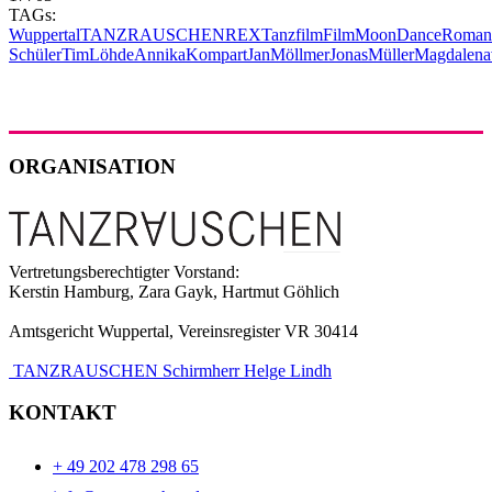
TAGs:
Wuppertal
TANZRAUSCHEN
REX
Tanzfilm
Film
MoonDance
Roman
Schüler
TimLöhde
AnnikaKompart
JanMöllmer
JonasMüller
Magdalen
ORGANISATION
Vertretungsberechtigter Vorstand:
Kerstin Hamburg, Zara Gayk, Hartmut Göhlich
Amtsgericht Wuppertal, Vereinsregister VR 30414
TANZRAUSCHEN Schirmherr Helge Lindh
KONTAKT
+ 49 202 478 298 65