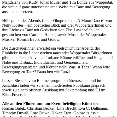
Magdalena von Rudy, Jonas Müller und Tim Löhde aus Wuppertal,
die sich auf ganz unterschiedliche Weise mit Tanz und Bewegung
auseinandersetzen.
Höhepunkt des Abends ist die Filmpremiere „A Moon Dance“ von
Nelly Köster – ein poetischer Blick auf drei WuppertalerInnen und
ihre Liebe zu Tanz mit Gedichten von Else Lasker-Schüler,
gesprochen von Caroline Hanke, sowie Musik der Wuppertaler
Musiker Roman Babik und Golow.
Die Zuschauerinnen erwartet ein vielschichtiger Abend, der
Einblicke in die Lebenswelten tanzender Wuppertaler BürgerInnen
gibt, neue Perspektiven auf urbane Räume eröffnet und Fragen nach
Nähe und Distanz, Individualität und Gemeinschaft,
Bewegungsqualitäten und Körper stellt: Was ist Tanz? Wann wird
Bewegung zu Tanz? Brauchen wir Tanz?
Lassen Sie sich vom Rahmenprogramm überraschen und im
Anschluss laden wir zu einem moderierten Publikumsgespräch
sowie zu einem offenen Ausklang mit Sektempfang und DJ im
Kino-Foyer ein.
Alle an den Filmen und am Event beteiligten Künstler:
Roman Babik, Christian Becker, Lina Brecht, Eva C. Dallmann,
Timothy Duvall, Lore Duwe, Hakan Eren, Golow, Alessia