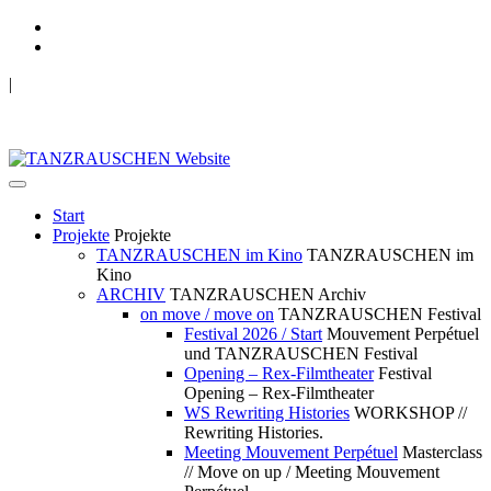
|
TANZRAUSCHEN Wuppertal
we live future now
Start
Projekte
Projekte
TANZRAUSCHEN im Kino
TANZRAUSCHEN im
Kino
ARCHIV
TANZRAUSCHEN Archiv
on move / move on
TANZRAUSCHEN Festival
Festival 2026 / Start
Mouvement Perpétuel
und TANZRAUSCHEN Festival
Opening – Rex-Filmtheater
Festival
Opening – Rex-Filmtheater
WS Rewriting Histories
WORKSHOP //
Rewriting Histories.
Meeting Mouvement Perpétuel
Masterclass
// Move on up / Meeting Mouvement