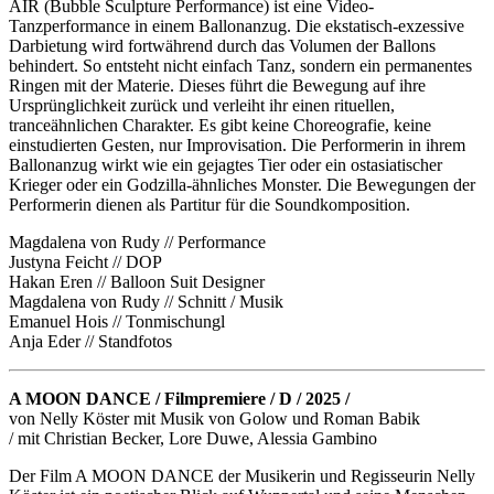
AIR (Bubble Sculpture Performance) ist eine Video-
Tanzperformance in einem Ballonanzug. Die ekstatisch-exzessive
Darbietung wird fortwährend durch das Volumen der Ballons
behindert. So entsteht nicht einfach Tanz, sondern ein permanentes
Ringen mit der Materie. Dieses führt die Bewegung auf ihre
Ursprünglichkeit zurück und verleiht ihr einen rituellen,
tranceähnlichen Charakter. Es gibt keine Choreografie, keine
einstudierten Gesten, nur Improvisation. Die Performerin in ihrem
Ballonanzug wirkt wie ein gejagtes Tier oder ein ostasiatischer
Krieger oder ein Godzilla-ähnliches Monster. Die Bewegungen der
Performerin dienen als Partitur für die Soundkomposition.
Magdalena von Rudy // Performance
Justyna Feicht // DOP
Hakan Eren // Balloon Suit Designer
Magdalena von Rudy // Schnitt / Musik
Emanuel Hois // Tonmischungl
Anja Eder // Standfotos
A MOON DANCE / Filmpremiere / D / 2025 /
von Nelly Köster mit Musik von Golow und Roman Babik
/ mit Christian Becker, Lore Duwe, Alessia Gambino
Der Film A MOON DANCE der Musikerin und Regisseurin Nelly