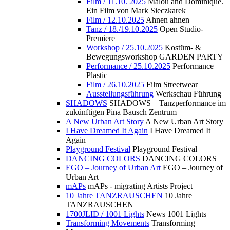
Film / 11.10. 2025
Malou and Dominique.
Ein Film von Mark Sieczkarek
Film / 12.10.2025
Ahnen ahnen
Tanz / 18./19.10.2025
Open Studio-
Premiere
Workshop / 25.10.2025
Kostüm- &
Bewegungsworkshop GARDEN PARTY
Performance / 25.10.2025
Performance
Plastic
Film / 26.10.2025
Film Streetwear
Ausstellungsführung
Werkschau Führung
SHADOWS
SHADOWS – Tanzperformance im
zukünftigen Pina Bausch Zentrum
A New Urban Art Story
A New Urban Art Story
I Have Dreamed It Again
I Have Dreamed It
Again
Playground Festival
Playground Festival
DANCING COLORS
DANCING COLORS
EGO – Journey of Urban Art
EGO – Journey of
Urban Art
mAPs
mAPs - migrating Artists Project
10 Jahre TANZRAUSCHEN
10 Jahre
TANZRAUSCHEN
1700JLID / 1001 Lights
News 1001 Lights
Transforming Movements
Transforming