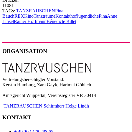
Drucken
11081
TAGs:
TANZRAUSCHEN
Pina
Bauch
REX
Kino
Tanzträume
Kontakthof
Jugendliche
Pina
Anne
Linsel
Rainer Hoffmann
Bénedicte Billet
ORGANISATION
Vertretungsberechtigter Vorstand:
Kerstin Hamburg, Zara Gayk, Hartmut Göhlich
Amtsgericht Wuppertal, Vereinsregister VR 30414
TANZRAUSCHEN Schirmherr Helge Lindh
KONTAKT
+ 49 202 478 298 65