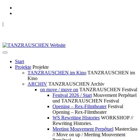
|
TANZRAUSCHEN Wuppertal
we live future now
Start
Projekte
Projekte
TANZRAUSCHEN im Kino
TANZRAUSCHEN im
Kino
ARCHIV
TANZRAUSCHEN Archiv
on move / move on
TANZRAUSCHEN Festival
Festival 2026 / Start
Mouvement Perpétuel
und TANZRAUSCHEN Festival
Opening – Rex-Filmtheater
Festival
Opening – Rex-Filmtheater
WS Rewriting Histories
WORKSHOP //
Rewriting Histories.
Meeting Mouvement Perpétuel
Masterclass
// Move on up / Meeting Mouvement