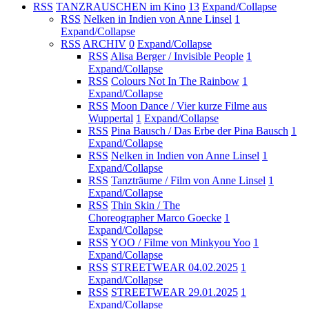
RSS
TANZRAUSCHEN im Kino
13
Expand/Collapse
RSS
Nelken in Indien von Anne Linsel
1
Expand/Collapse
RSS
ARCHIV
0
Expand/Collapse
RSS
Alisa Berger / Invisible People
1
Expand/Collapse
RSS
Colours Not In The Rainbow
1
Expand/Collapse
RSS
Moon Dance / Vier kurze Filme aus
Wuppertal
1
Expand/Collapse
RSS
Pina Bausch / Das Erbe der Pina Bausch
1
Expand/Collapse
RSS
Nelken in Indien von Anne Linsel
1
Expand/Collapse
RSS
Tanzträume / Film von Anne Linsel
1
Expand/Collapse
RSS
Thin Skin / The
Choreographer Marco Goecke
1
Expand/Collapse
RSS
YOO / Filme von Minkyou Yoo
1
Expand/Collapse
RSS
STREETWEAR 04.02.2025
1
Expand/Collapse
RSS
STREETWEAR 29.01.2025
1
Expand/Collapse