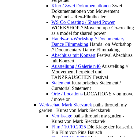
Perpétuel
Kino / Zwei Dokumentationen
Zwei
Dokumentationen von Mouvement
Perpétuel – Rex-Filmtheater
WS Co-Creating / Shared Power
WORKSHOP // Move on up / Co-creating
as a model for shared power
Hands--on-Workshop // Documentary
Dance Filmmaking
Hands--on-Workshop
// Documentary Dance Filmmaking
Abschluss mit Konzert
Festival Abschluss
mit Konzert
Ausstellung / Galerie n46
Ausstellung //
Mouvement Perpétuel und
TANZRAUSCHEN Festival
Statement
Kuratorisches Statement /
Curatorial Statement
Orte / Locations
LOCATIONS // on move
/ move on
Werkschau Mark Sieczarek
paths through my
garden - Kunst von Mark Sieczkarek
Vernissage
paths through my garden -
Kunst von Mark Sieczkarek
Film / 10.10.2025
Die Klage der Kaiserin.
Ein Film von Pina Bausch