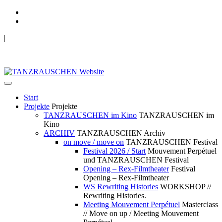
|
TANZRAUSCHEN Wuppertal
we live future now
Start
Projekte
Projekte
TANZRAUSCHEN im Kino
TANZRAUSCHEN im
Kino
ARCHIV
TANZRAUSCHEN Archiv
on move / move on
TANZRAUSCHEN Festival
Festival 2026 / Start
Mouvement Perpétuel
und TANZRAUSCHEN Festival
Opening – Rex-Filmtheater
Festival
Opening – Rex-Filmtheater
WS Rewriting Histories
WORKSHOP //
Rewriting Histories.
Meeting Mouvement Perpétuel
Masterclass
// Move on up / Meeting Mouvement