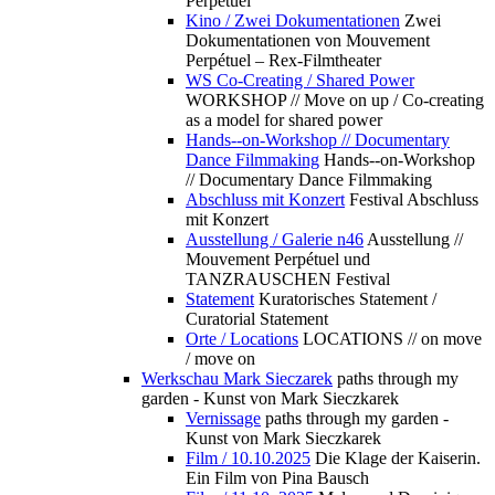
Perpétuel
Kino / Zwei Dokumentationen
Zwei
Dokumentationen von Mouvement
Perpétuel – Rex-Filmtheater
WS Co-Creating / Shared Power
WORKSHOP // Move on up / Co-creating
as a model for shared power
Hands--on-Workshop // Documentary
Dance Filmmaking
Hands--on-Workshop
// Documentary Dance Filmmaking
Abschluss mit Konzert
Festival Abschluss
mit Konzert
Ausstellung / Galerie n46
Ausstellung //
Mouvement Perpétuel und
TANZRAUSCHEN Festival
Statement
Kuratorisches Statement /
Curatorial Statement
Orte / Locations
LOCATIONS // on move
/ move on
Werkschau Mark Sieczarek
paths through my
garden - Kunst von Mark Sieczkarek
Vernissage
paths through my garden -
Kunst von Mark Sieczkarek
Film / 10.10.2025
Die Klage der Kaiserin.
Ein Film von Pina Bausch