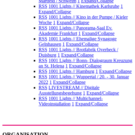
Martfeld / Schwelm
1
Expand/Collapse
RSS
1001 Lights // Kinemathek Karlsruhe
1
Expand/Collapse
RSS
1001 Lights // Kino in der Pumpe / Kieler
Woche
1
Expand/Collapse
RSS
1001 Lights // Panorama-Saal Ev.
Akademie Frankfurt
1
Expand/Collapse
RSS
1001 Lights // Ehemalige Synagoge
Gelnhausen
1
Expand/Collapse
RSS
1001 Lights // Brotfabrik Overbeck /
Duisburg
1
Expand/Collapse
RSS
1001 Lights // Bonn- Dialograum Kreuzung
an St. Helena
1
Expand/Collapse
RSS
1001 Lights // Hamburg
1
Expand/Collapse
RSS
1001 Lights // Wuppertal / 20. - 30. Januar
2022
1
Expand/Collapse
RSS
LIVESTREAM // Digitale
Ausstellungsbegehung
1
Expand/Collapse
RSS
1001 Lights // Multichannel-
Videoinstallation
1
Expand/Collapse
ORGANISATION