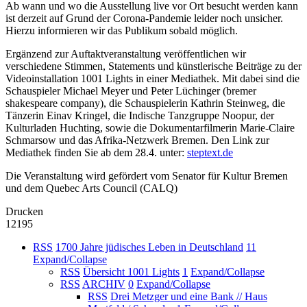
Ab wann und wo die Ausstellung live vor Ort besucht werden kann
ist derzeit auf Grund der Corona-Pandemie leider noch unsicher.
Hierzu informieren wir das Publikum sobald möglich.
Ergänzend zur Auftaktveranstaltung veröffentlichen wir
verschiedene Stimmen, Statements und künstlerische Beiträge zu der
Videoinstallation 1001 Lights in einer Mediathek. Mit dabei sind die
Schauspieler Michael Meyer und Peter Lüchinger (bremer
shakespeare company), die Schauspielerin Kathrin Steinweg, die
Tänzerin Einav Kringel, die Indische Tanzgruppe Noopur, der
Kulturladen Huchting, sowie die Dokumentarfilmerin Marie-Claire
Schmarsow und das Afrika-Netzwerk Bremen. Den Link zur
Mediathek finden Sie ab dem 28.4. unter:
steptext.de
Die Veranstaltung wird gefördert vom Senator für Kultur Bremen
und dem Quebec Arts Council (CALQ)
Drucken
12195
RSS
1700 Jahre jüdisches Leben in Deutschland
11
Expand/Collapse
RSS
Übersicht 1001 Lights
1
Expand/Collapse
RSS
ARCHIV
0
Expand/Collapse
RSS
Drei Metzger und eine Bank // Haus