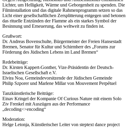
Lichter, um Helligkeit, Wärme und Geborgenheit zu spenden. Die
Filminstallation und das digitale Rahmenprogramm setzen so das
Licht einer gesellschaftlichen Zersplitterung entgegen und betonen
das rituelle Entzünden der Flamme als ein starkes Symbol der
Besinnung und Erneuerung, das weltweit zu finden ist.
Grußwort:
Dr. Andreas Bovenschulte, Bürgermeister der Freien Hansestadt
Bremen, Senator für Kultur und Schirmherr des „Forums zur
Förderung des Jüdischen Lebens im Land Bremen“
Redebeiträge:
Dr. Kirsten Kappert-Gonther, Vize-Präsidentin der Deutsch-
Israelischen Gesellschaft e.V.
Elvira Noa, Gemeindevorsitzende der Jüdischen Gemeinde
Philip Szporer und Marlene Millar von Mouvement Perpétuel
Tanzkünstlerische Beiträge:
Einav Kringel der Kompanie Of Curious Nature mit einem Solo
Ziv Frenkel mit Auszügen aus der Performance
„decoding<>encoding“
Moderation:
Helge Letonja, Künstlerischer Leiter von steptext dance project