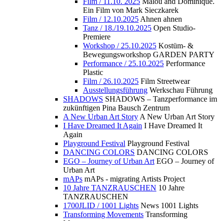
Film / 11.10. 2025
Malou and Dominique.
Ein Film von Mark Sieczkarek
Film / 12.10.2025
Ahnen ahnen
Tanz / 18./19.10.2025
Open Studio-
Premiere
Workshop / 25.10.2025
Kostüm- &
Bewegungsworkshop GARDEN PARTY
Performance / 25.10.2025
Performance
Plastic
Film / 26.10.2025
Film Streetwear
Ausstellungsführung
Werkschau Führung
SHADOWS
SHADOWS – Tanzperformance im
zukünftigen Pina Bausch Zentrum
A New Urban Art Story
A New Urban Art Story
I Have Dreamed It Again
I Have Dreamed It
Again
Playground Festival
Playground Festival
DANCING COLORS
DANCING COLORS
EGO – Journey of Urban Art
EGO – Journey of
Urban Art
mAPs
mAPs - migrating Artists Project
10 Jahre TANZRAUSCHEN
10 Jahre
TANZRAUSCHEN
1700JLID / 1001 Lights
News 1001 Lights
Transforming Movements
Transforming