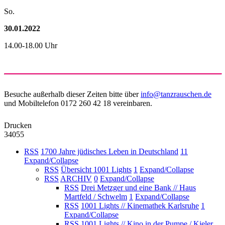
So.
30.01.2022
14.00-18.00 Uhr
Besuche außerhalb dieser Zeiten bitte über
info@tanzrauschen.de
und Mobiltelefon 0172 260 42 18 vereinbaren.
Drucken
34055
RSS
1700 Jahre jüdisches Leben in Deutschland
11
Expand/Collapse
RSS
Übersicht 1001 Lights
1
Expand/Collapse
RSS
ARCHIV
0
Expand/Collapse
RSS
Drei Metzger und eine Bank // Haus
Martfeld / Schwelm
1
Expand/Collapse
RSS
1001 Lights // Kinemathek Karlsruhe
1
Expand/Collapse
RSS
1001 Lights // Kino in der Pumpe / Kieler