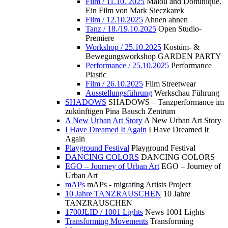
Film / 11.10. 2025
Malou and Dominique.
Ein Film von Mark Sieczkarek
Film / 12.10.2025
Ahnen ahnen
Tanz / 18./19.10.2025
Open Studio-
Premiere
Workshop / 25.10.2025
Kostüm- &
Bewegungsworkshop GARDEN PARTY
Performance / 25.10.2025
Performance
Plastic
Film / 26.10.2025
Film Streetwear
Ausstellungsführung
Werkschau Führung
SHADOWS
SHADOWS – Tanzperformance im
zukünftigen Pina Bausch Zentrum
A New Urban Art Story
A New Urban Art Story
I Have Dreamed It Again
I Have Dreamed It
Again
Playground Festival
Playground Festival
DANCING COLORS
DANCING COLORS
EGO – Journey of Urban Art
EGO – Journey of
Urban Art
mAPs
mAPs - migrating Artists Project
10 Jahre TANZRAUSCHEN
10 Jahre
TANZRAUSCHEN
1700JLID / 1001 Lights
News 1001 Lights
Transforming Movements
Transforming