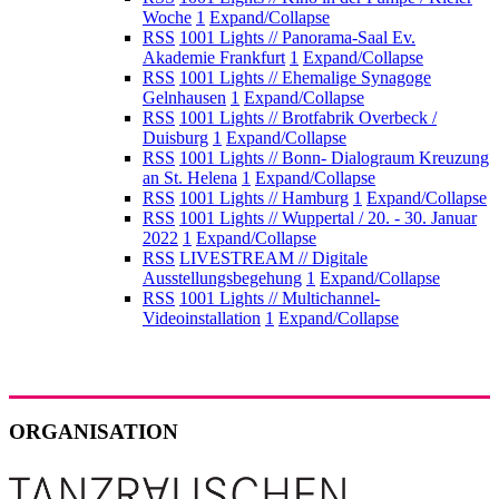
Woche
1
Expand/Collapse
RSS
1001 Lights // Panorama-Saal Ev.
Akademie Frankfurt
1
Expand/Collapse
RSS
1001 Lights // Ehemalige Synagoge
Gelnhausen
1
Expand/Collapse
RSS
1001 Lights // Brotfabrik Overbeck /
Duisburg
1
Expand/Collapse
RSS
1001 Lights // Bonn- Dialograum Kreuzung
an St. Helena
1
Expand/Collapse
RSS
1001 Lights // Hamburg
1
Expand/Collapse
RSS
1001 Lights // Wuppertal / 20. - 30. Januar
2022
1
Expand/Collapse
RSS
LIVESTREAM // Digitale
Ausstellungsbegehung
1
Expand/Collapse
RSS
1001 Lights // Multichannel-
Videoinstallation
1
Expand/Collapse
ORGANISATION