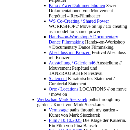
Perpétuel
Kino / Zwei Dokumentationen
Zwei
Dokumentationen von Mouvement
Perpétuel – Rex-Filmtheater
WS Co-Creating / Shared Power
WORKSHOP // Move on up / Co-creating
as a model for shared power
Hands--on-Workshop // Documentary
Dance Filmmaking
Hands--on-Workshop
// Documentary Dance Filmmaking
Abschluss mit Konzert
Festival Abschluss
mit Konzert
Ausstellung / Galerie n46
Ausstellung //
Mouvement Perpétuel und
TANZRAUSCHEN Festival
Statement
Kuratorisches Statement /
Curatorial Statement
Orte / Locations
LOCATIONS // on move
/ move on
Werkschau Mark Sieczarek
paths through my
garden - Kunst von Mark Sieczkarek
Vernissage
paths through my garden -
Kunst von Mark Sieczkarek
Film / 10.10.2025
Die Klage der Kaiserin.
Ein Film von Pina Bausch