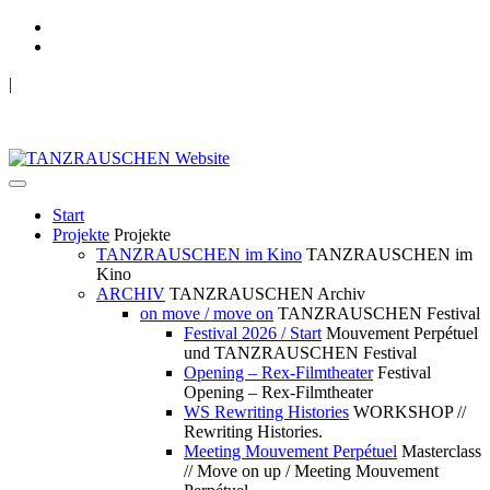
|
TANZRAUSCHEN Wuppertal
we live future now
Start
Projekte
Projekte
TANZRAUSCHEN im Kino
TANZRAUSCHEN im
Kino
ARCHIV
TANZRAUSCHEN Archiv
on move / move on
TANZRAUSCHEN Festival
Festival 2026 / Start
Mouvement Perpétuel
und TANZRAUSCHEN Festival
Opening – Rex-Filmtheater
Festival
Opening – Rex-Filmtheater
WS Rewriting Histories
WORKSHOP //
Rewriting Histories.
Meeting Mouvement Perpétuel
Masterclass
// Move on up / Meeting Mouvement