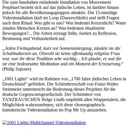
Die zum Innehalten einladende Installation von Mouvement
Perpétuel bezieht sich auf das jüdische Leben, ist darüber hinaus
jedoch für alle Bevölkerungsgruppen attraktiv. Die 15-minütige
Videoinstallation läuft im Loop (Dauerschleife) und stellt Fragen
nach dem Ritual: Was gibt es uns? Was bedeutet Kerzenlicht? Wann
zünden Menschen Kerzen an? Was bedeuten ritualisierte
Bewegungen?... Die Arbeit erzeugt Stille, fordert zu Reflexion,
Besinnung und Verbundenheit auf.
„Jeden Freitagabend, kurz vor Sonnenuntergang, zündete sie die
Schabbatkerzen an. Obwohl sie keine offenkundig religiöse Frau
war, war ihr diese Tradition sehr wichtig… Ich glaube, es war für
sie eine bedeutsame Meditation und ein Moment der Erneuerung.
“
(Philip Szporer)
„1001 Lights“ wird im Rahmen von „1700 Jahre jüdisches Leben in
Deutschland“ gefördert. Die Schirmherrschaft von Franz-Walter
Steinmeier unterstreicht die Bedeutung dieses Projektes für die
deutsche Gegenwartsgesellschaft. Der Schirmherr von
TANZRAUSCHEN Helge Lindh empfiehlt allen Wuppertalern, die
Möglichkeit wahrzunehmen, sich diese choreographisch-
künstlerische Videoinstallation im Pop Me Up anzusehen.