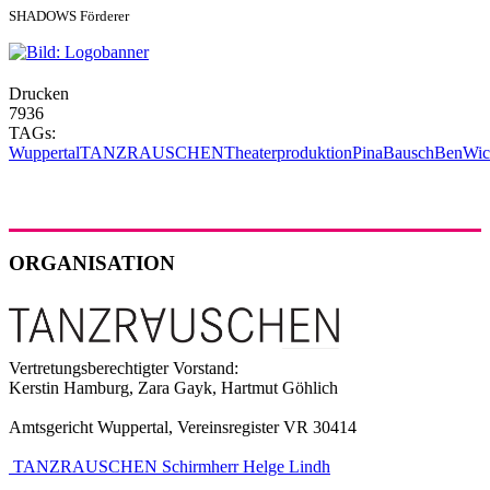
SHADOWS Förderer
Drucken
7936
TAGs:
Wuppertal
TANZRAUSCHEN
Theaterproduktion
PinaBausch
BenWic
ORGANISATION
Vertretungsberechtigter Vorstand:
Kerstin Hamburg, Zara Gayk, Hartmut Göhlich
Amtsgericht Wuppertal, Vereinsregister VR 30414
TANZRAUSCHEN Schirmherr Helge Lindh