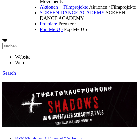
Movements
Aktionen + Filmprojekte
Aktionen / Filmprojekte
SCREEN DANCE ACADEMY
SCREEN
DANCE ACADEMY
Premiere
Premiere
Pop Me Up
Pop Me Up
Website
Web
Search
RSS
Shadows
1
Expand/Collapse