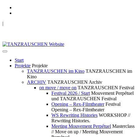
|
TANZRAUSCHEN Wuppertal
we live future now
Start
Projekte
Projekte
TANZRAUSCHEN im Kino
TANZRAUSCHEN im
Kino
ARCHIV
TANZRAUSCHEN Archiv
on move / move on
TANZRAUSCHEN Festival
Festival 2026 / Start
Mouvement Perpétuel
und TANZRAUSCHEN Festival
Opening – Rex-Filmtheater
Festival
Opening – Rex-Filmtheater
WS Rewriting Histories
WORKSHOP //
Rewriting Histories.
Meeting Mouvement Perpétuel
Masterclass
// Move on up / Meeting Mouvement