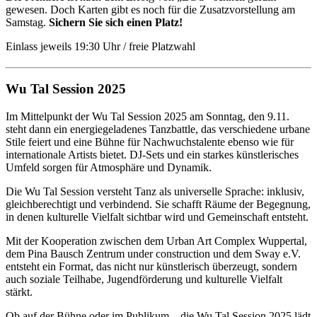
gewesen. Doch Karten gibt es noch für die Zusatzvorstellung am
Samstag.
Sichern Sie sich einen Platz!
Einlass jeweils 19:30 Uhr / freie Platzwahl
Wu Tal Session 2025
Im Mittelpunkt der Wu Tal Session 2025 am Sonntag, den 9.11.
steht dann ein energiegeladenes Tanzbattle, das verschiedene urbane
Stile feiert und eine Bühne für Nachwuchstalente ebenso wie für
internationale Artists bietet. DJ-Sets und ein starkes künstlerisches
Umfeld sorgen für Atmosphäre und Dynamik.
Die Wu Tal Session versteht Tanz als universelle Sprache: inklusiv,
gleichberechtigt und verbindend. Sie schafft Räume der Begegnung,
in denen kulturelle Vielfalt sichtbar wird und Gemeinschaft entsteht.
Mit der Kooperation zwischen dem Urban Art Complex Wuppertal,
dem Pina Bausch Zentrum under construction und dem Sway e.V.
entsteht ein Format, das nicht nur künstlerisch überzeugt, sondern
auch soziale Teilhabe, Jugendförderung und kulturelle Vielfalt
stärkt.
Ob auf der Bühne oder im Publikum – die Wu Tal Session 2025 lädt