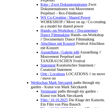
Perpétuel
Kino / Zwei Dokumentationen
Zwei
Dokumentationen von Mouvement
Perpétuel – Rex-Filmtheater
WS Co-Creating / Shared Power
WORKSHOP // Move on up / Co-creating
as a model for shared power
Hands--on-Workshop // Documentary
Dance Filmmaking
Hands--on-Workshop
// Documentary Dance Filmmaking
Abschluss mit Konzert
Festival Abschluss
mit Konzert
Ausstellung / Galerie n46
Ausstellung //
Mouvement Perpétuel und
TANZRAUSCHEN Festival
Statement
Kuratorisches Statement /
Curatorial Statement
Orte / Locations
LOCATIONS // on move
/ move on
Werkschau Mark Sieczarek
paths through my
garden - Kunst von Mark Sieczkarek
Vernissage
paths through my garden -
Kunst von Mark Sieczkarek
Film / 10.10.2025
Die Klage der Kaiserin.
Ein Film von Pina Bausch