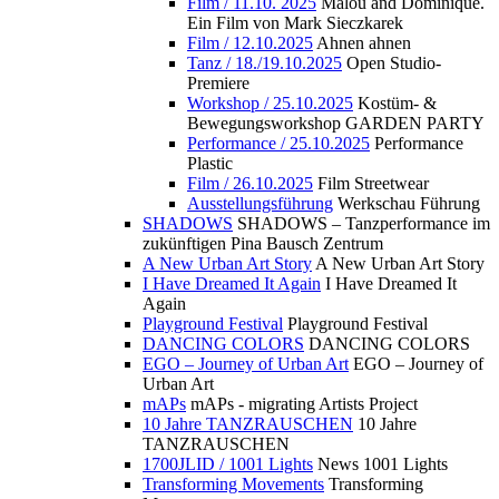
Film / 11.10. 2025
Malou and Dominique.
Ein Film von Mark Sieczkarek
Film / 12.10.2025
Ahnen ahnen
Tanz / 18./19.10.2025
Open Studio-
Premiere
Workshop / 25.10.2025
Kostüm- &
Bewegungsworkshop GARDEN PARTY
Performance / 25.10.2025
Performance
Plastic
Film / 26.10.2025
Film Streetwear
Ausstellungsführung
Werkschau Führung
SHADOWS
SHADOWS – Tanzperformance im
zukünftigen Pina Bausch Zentrum
A New Urban Art Story
A New Urban Art Story
I Have Dreamed It Again
I Have Dreamed It
Again
Playground Festival
Playground Festival
DANCING COLORS
DANCING COLORS
EGO – Journey of Urban Art
EGO – Journey of
Urban Art
mAPs
mAPs - migrating Artists Project
10 Jahre TANZRAUSCHEN
10 Jahre
TANZRAUSCHEN
1700JLID / 1001 Lights
News 1001 Lights
Transforming Movements
Transforming