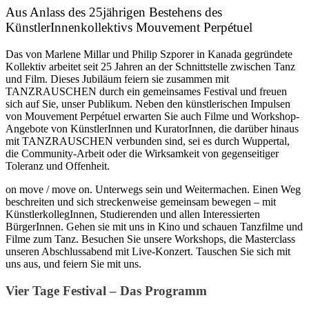
Aus Anlass des 25jährigen Bestehens des
KünstlerInnenkollektivs Mouvement Perpétuel
Das von Marlene Millar und Philip Szporer in Kanada gegründete
Kollektiv arbeitet seit 25 Jahren an der Schnittstelle zwischen Tanz
und Film. Dieses Jubiläum feiern sie zusammen mit
TANZRAUSCHEN durch ein gemeinsames Festival und freuen
sich auf Sie, unser Publikum. Neben den künstlerischen Impulsen
von Mouvement Perpétuel erwarten Sie auch Filme und Workshop-
Angebote von KünstlerInnen und KuratorInnen, die darüber hinaus
mit TANZRAUSCHEN verbunden sind, sei es durch Wuppertal,
die Community-Arbeit oder die Wirksamkeit von gegenseitiger
Toleranz und Offenheit.
on move / move on. Unterwegs sein und Weitermachen. Einen Weg
beschreiten und sich streckenweise gemeinsam bewegen – mit
KünstlerkollegInnen, Studierenden und allen Interessierten
BürgerInnen. Gehen sie mit uns in Kino und schauen Tanzfilme und
Filme zum Tanz. Besuchen Sie unsere Workshops, die Masterclass
unseren Abschlussabend mit Live-Konzert. Tauschen Sie sich mit
uns aus, und feiern Sie mit uns.
Vier Tage Festival – Das Programm