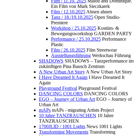
Film / 11.10. 2025
Malou and Dominique.
Ein Film von Mark Sieczkarek
Film / 12.10.2025
Ahnen ahnen
Tanz / 18./19.10.2025
Open Studio-
Premiere
Workshop / 25.10.2025
Kostüm- &
Bewegungsworkshop GARDEN PARTY
Performance / 25.10.2025
Performance
Plastic
Film / 26.10.2025
Film Streetwear
Ausstellungsführung
Werkschau Führung
SHADOWS
SHADOWS – Tanzperformance im
zukünftigen Pina Bausch Zentrum
A New Urban Art Story
A New Urban Art Story
I Have Dreamed It Again
I Have Dreamed It
Again
Playground Festival
Playground Festival
DANCING COLORS
DANCING COLORS
EGO – Journey of Urban Art
EGO – Journey of
Urban Art
mAPs
mAPs - migrating Artists Project
10 Jahre TANZRAUSCHEN
10 Jahre
TANZRAUSCHEN
1700JLID / 1001 Lights
News 1001 Lights
Transforming Movements
Transforming