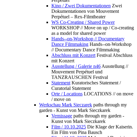
Perpétuel
Kino / Zwei Dokumentationen
Zwei
Dokumentationen von Mouvement
Perpétuel – Rex-Filmtheater
WS Co-Creating / Shared Power
WORKSHOP // Move on up / Co-creating
as a model for shared power
Hands--on-Workshop // Documentary
Dance Filmmaking
Hands--on-Workshop
// Documentary Dance Filmmaking
Abschluss mit Konzert
Festival Abschluss
mit Konzert
Ausstellung / Galerie n46
Ausstellung //
Mouvement Perpétuel und
TANZRAUSCHEN Festival
Statement
Kuratorisches Statement /
Curatorial Statement
Orte / Locations
LOCATIONS // on move
/ move on
Werkschau Mark Sieczarek
paths through my
garden - Kunst von Mark Sieczkarek
Vernissage
paths through my garden -
Kunst von Mark Sieczkarek
Film / 10.10.2025
Die Klage der Kaiserin.
Ein Film von Pina Bausch