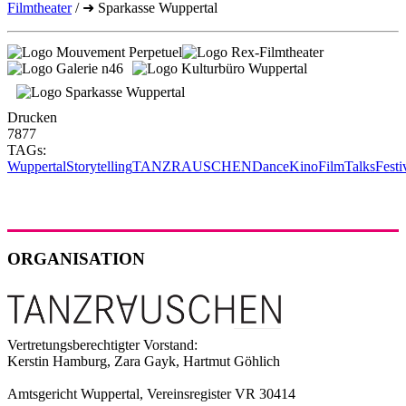
Filmtheater
/ ➜ Sparkasse Wuppertal
Drucken
7877
TAGs:
Wuppertal
Storytelling
TANZRAUSCHEN
Dance
Kino
Film
Talks
Festi
ORGANISATION
Vertretungsberechtigter Vorstand:
Kerstin Hamburg, Zara Gayk, Hartmut Göhlich
Amtsgericht Wuppertal, Vereinsregister VR 30414