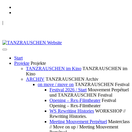
|
TANZRAUSCHEN Wuppertal
we live future now
Start
Projekte
Projekte
TANZRAUSCHEN im Kino
TANZRAUSCHEN im
Kino
ARCHIV
TANZRAUSCHEN Archiv
on move / move on
TANZRAUSCHEN Festival
Festival 2026 / Start
Mouvement Perpétuel
und TANZRAUSCHEN Festival
Opening – Rex-Filmtheater
Festival
Opening – Rex-Filmtheater
WS Rewriting Histories
WORKSHOP //
Rewriting Histories.
Meeting Mouvement Perpétuel
Masterclass
// Move on up / Meeting Mouvement