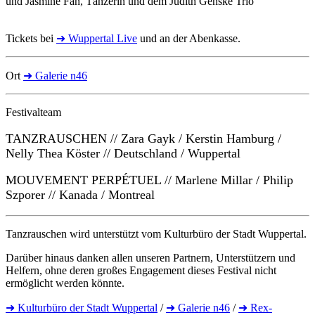
und Jasmine Fan, Tänzerin und dem Judith Genske Trio
Tickets bei
➜ Wuppertal Live
und an der Abenkasse.
Ort
➜ Galerie n46
Festivalteam
TANZRAUSCHEN // Zara Gayk / Kerstin Hamburg /
Nelly Thea Köster // Deutschland / Wuppertal
MOUVEMENT PERPÉTUEL // Marlene Millar / Philip
Szporer // Kanada / Montreal
Tanzrauschen wird unterstützt vom Kulturbüro der Stadt Wuppertal.
Darüber hinaus danken allen unseren Partnern, Unterstützern und
Helfern, ohne deren großes Engagement dieses Festival nicht
ermöglicht werden könnte.
➜ Kulturbüro der Stadt Wuppertal
/
➜ Galerie n46
/
➜ Rex-