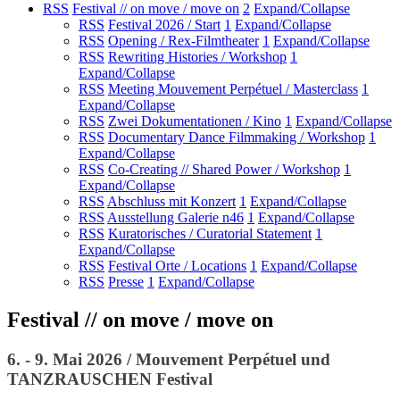
RSS
Festival // on move / move on
2
Expand/Collapse
RSS
Festival 2026 / Start
1
Expand/Collapse
RSS
Opening / Rex-Filmtheater
1
Expand/Collapse
RSS
Rewriting Histories / Workshop
1
Expand/Collapse
RSS
Meeting Mouvement Perpétuel / Masterclass
1
Expand/Collapse
RSS
Zwei Dokumentationen / Kino
1
Expand/Collapse
RSS
Documentary Dance Filmmaking / Workshop
1
Expand/Collapse
RSS
Co-Creating // Shared Power / Workshop
1
Expand/Collapse
RSS
Abschluss mit Konzert
1
Expand/Collapse
RSS
Ausstellung Galerie n46
1
Expand/Collapse
RSS
Kuratorisches / Curatorial Statement
1
Expand/Collapse
RSS
Festival Orte / Locations
1
Expand/Collapse
RSS
Presse
1
Expand/Collapse
Festival // on move / move on
6. - 9. Mai 2026 / Mouvement Perpétuel und
TANZRAUSCHEN Festival