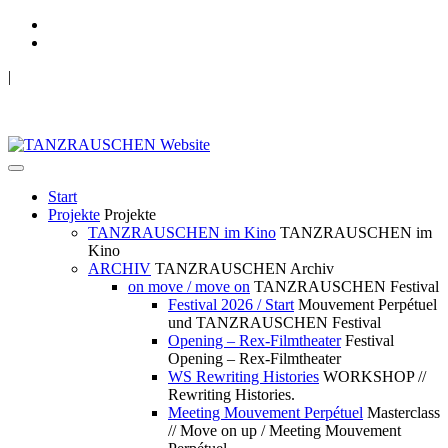
|
TANZRAUSCHEN Wuppertal
we live future now
Start
Projekte
Projekte
TANZRAUSCHEN im Kino
TANZRAUSCHEN im
Kino
ARCHIV
TANZRAUSCHEN Archiv
on move / move on
TANZRAUSCHEN Festival
Festival 2026 / Start
Mouvement Perpétuel
und TANZRAUSCHEN Festival
Opening – Rex-Filmtheater
Festival
Opening – Rex-Filmtheater
WS Rewriting Histories
WORKSHOP //
Rewriting Histories.
Meeting Mouvement Perpétuel
Masterclass
// Move on up / Meeting Mouvement