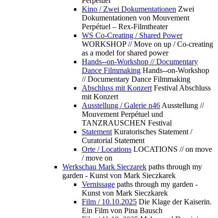
Perpétuel
Kino / Zwei Dokumentationen
Zwei
Dokumentationen von Mouvement
Perpétuel – Rex-Filmtheater
WS Co-Creating / Shared Power
WORKSHOP // Move on up / Co-creating
as a model for shared power
Hands--on-Workshop // Documentary
Dance Filmmaking
Hands--on-Workshop
// Documentary Dance Filmmaking
Abschluss mit Konzert
Festival Abschluss
mit Konzert
Ausstellung / Galerie n46
Ausstellung //
Mouvement Perpétuel und
TANZRAUSCHEN Festival
Statement
Kuratorisches Statement /
Curatorial Statement
Orte / Locations
LOCATIONS // on move
/ move on
Werkschau Mark Sieczarek
paths through my
garden - Kunst von Mark Sieczkarek
Vernissage
paths through my garden -
Kunst von Mark Sieczkarek
Film / 10.10.2025
Die Klage der Kaiserin.
Ein Film von Pina Bausch