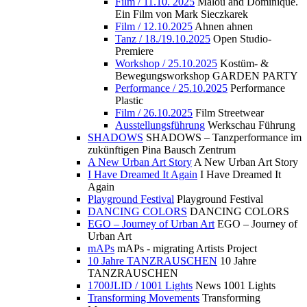
Film / 11.10. 2025
Malou and Dominique.
Ein Film von Mark Sieczkarek
Film / 12.10.2025
Ahnen ahnen
Tanz / 18./19.10.2025
Open Studio-
Premiere
Workshop / 25.10.2025
Kostüm- &
Bewegungsworkshop GARDEN PARTY
Performance / 25.10.2025
Performance
Plastic
Film / 26.10.2025
Film Streetwear
Ausstellungsführung
Werkschau Führung
SHADOWS
SHADOWS – Tanzperformance im
zukünftigen Pina Bausch Zentrum
A New Urban Art Story
A New Urban Art Story
I Have Dreamed It Again
I Have Dreamed It
Again
Playground Festival
Playground Festival
DANCING COLORS
DANCING COLORS
EGO – Journey of Urban Art
EGO – Journey of
Urban Art
mAPs
mAPs - migrating Artists Project
10 Jahre TANZRAUSCHEN
10 Jahre
TANZRAUSCHEN
1700JLID / 1001 Lights
News 1001 Lights
Transforming Movements
Transforming