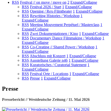
RSS
Festival // on move / move on
2
Expand/Collapse
RSS
Festival 2026 / Start
1
Expand/Collapse
RSS
Opening / Rex-Filmtheater
1
Expand/Collapse
RSS
Rewriting Histories / Workshop
1
Expand/Collapse
RSS
Meeting Mouvement Perpétuel / Masterclass
1
Expand/Collapse
RSS
Zwei Dokumentationen / Kino
1
Expand/Collapse
RSS
Documentary Dance Filmmaking / Workshop
1
Expand/Collapse
RSS
Co-Creating // Shared Power / Workshop
1
Expand/Collapse
RSS
Abschluss mit Konzert
1
Expand/Collapse
RSS
Ausstellung Galerie n46
1
Expand/Collapse
RSS
Kuratorisches / Curatorial Statement
1
Expand/Collapse
RSS
Festival Orte / Locations
1
Expand/Collapse
RSS
Presse
1
Expand/Collapse
Presse
Pressebericht // Westdeutsche Zeitung / 11. Mai 2026