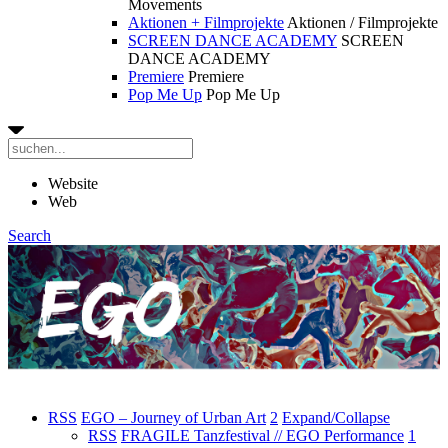
Movements
Aktionen + Filmprojekte
Aktionen / Filmprojekte
SCREEN DANCE ACADEMY
SCREEN
DANCE ACADEMY
Premiere
Premiere
Pop Me Up
Pop Me Up
Website
Web
Search
RSS
EGO – Journey of Urban Art
2
Expand/Collapse
RSS
FRAGILE Tanzfestival // EGO Performance
1