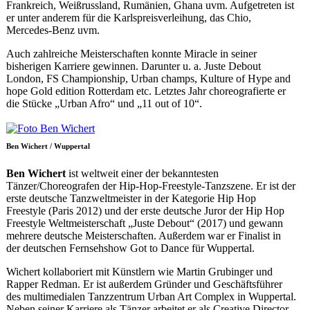
Frankreich, Weißrussland, Rumänien, Ghana uvm. Aufgetreten ist
er unter anderem für die Karlspreisverleihung, das Chio,
Mercedes-Benz uvm.
Auch zahlreiche Meisterschaften konnte Miracle in seiner
bisherigen Karriere gewinnen. Darunter u. a. Juste Debout
London, FS Championship, Urban champs, Kulture of Hype and
hope Gold edition Rotterdam etc. Letztes Jahr choreografierte er
die Stücke „Urban Afro“ und „11 out of 10“.
Ben Wichert / Wuppertal
Ben Wichert
ist weltweit einer der bekanntesten
Tänzer/Choreografen der Hip-Hop-Freestyle-Tanzszene. Er ist der
erste deutsche Tanzweltmeister in der Kategorie Hip Hop
Freestyle (Paris 2012) und der erste deutsche Juror der Hip Hop
Freestyle Weltmeisterschaft „Juste Debout“ (2017) und gewann
mehrere deutsche Meisterschaften. Außerdem war er Finalist in
der deutschen Fernsehshow Got to Dance für Wuppertal.
Wichert kollaboriert mit Künstlern wie Martin Grubinger und
Rapper Redman. Er ist außerdem Gründer und Geschäftsführer
des multimedialen Tanzzentrum Urban Art Complex in Wuppertal.
Neben seiner Karriere als Tänzer arbeitet er als Creative Director