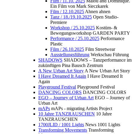
Film / 11.10. 2025
Malou and Dominique.
Ein Film von Mark Sieczkarek
Film / 12.10.2025
Ahnen ahnen
Tanz / 18./19.10.2025
Open Studio-
Premiere
Workshop / 25.10.2025
Kostüm- &
Bewegungsworkshop GARDEN PARTY
Performance / 25.10.2025
Performance
Plastic
Film / 26.10.2025
Film Streetwear
Ausstellungsführung
Werkschau Führung
SHADOWS
SHADOWS – Tanzperformance im
zukünftigen Pina Bausch Zentrum
A New Urban Art Story
A New Urban Art Story
I Have Dreamed It Again
I Have Dreamed It
Again
Playground Festival
Playground Festival
DANCING COLORS
DANCING COLORS
EGO – Journey of Urban Art
EGO – Journey of
Urban Art
mAPs
mAPs - migrating Artists Project
10 Jahre TANZRAUSCHEN
10 Jahre
TANZRAUSCHEN
1700JLID / 1001 Lights
News 1001 Lights
Transforming Movements
Transforming