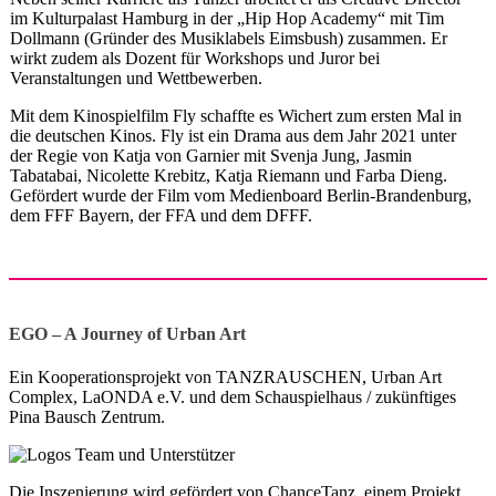
im Kulturpalast Hamburg in der „Hip Hop Academy“ mit Tim
Dollmann (Gründer des Musiklabels Eimsbush) zusammen. Er
wirkt zudem als Dozent für Workshops und Juror bei
Veranstaltungen und Wettbewerben.
Mit dem Kinospielfilm Fly schaffte es Wichert zum ersten Mal in
die deutschen Kinos. Fly ist ein Drama aus dem Jahr 2021 unter
der Regie von Katja von Garnier mit Svenja Jung, Jasmin
Tabatabai, Nicolette Krebitz, Katja Riemann und Farba Dieng.
Gefördert wurde der Film vom Medienboard Berlin-Brandenburg,
dem FFF Bayern, der FFA und dem DFFF.
EGO – A Journey of Urban Art
Ein Kooperationsprojekt von TANZRAUSCHEN, Urban Art
Complex, LaONDA e.V. und dem Schauspielhaus / zukünftiges
Pina Bausch Zentrum.
Die Inszenierung wird gefördert von ChanceTanz, einem Projekt