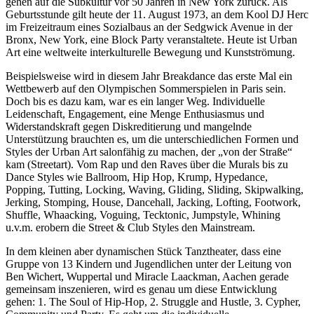
gehen auf die Subkultur vor 50 Jahren in New York zurück. Als
Geburtsstunde gilt heute der 11. August 1973, an dem Kool DJ Herc
im Freizeitraum eines Sozialbaus an der Sedgwick Avenue in der
Bronx, New York, eine Block Party veranstaltete. Heute ist Urban
Art eine weltweite interkulturelle Bewegung und Kunstströmung.
Beispielsweise wird in diesem Jahr Breakdance das erste Mal ein
Wettbewerb auf den Olympischen Sommerspielen in Paris sein.
Doch bis es dazu kam, war es ein langer Weg. Individuelle
Leidenschaft, Engagement, eine Menge Enthusiasmus und
Widerstandskraft gegen Diskreditierung und mangelnde
Unterstützung brauchten es, um die unterschiedlichen Formen und
Styles der Urban Art salonfähig zu machen, der „von der Straße“
kam (Streetart). Vom Rap und den Raves über die Murals bis zu
Dance Styles wie Ballroom, Hip Hop, Krump, Hypedance,
Popping, Tutting, Locking, Waving, Gliding, Sliding, Skipwalking,
Jerking, Stomping, House, Dancehall, Jacking, Lofting, Footwork,
Shuffle, Whaacking, Voguing, Tecktonic, Jumpstyle, Whining
u.v.m. erobern die Street & Club Styles den Mainstream.
In dem kleinen aber dynamischen Stück Tanztheater, dass eine
Gruppe von 13 Kindern und Jugendlichen unter der Leitung von
Ben Wichert, Wuppertal und Miracle Laackman, Aachen gerade
gemeinsam inszenieren, wird es genau um diese Entwicklung
gehen: 1. The Soul of Hip-Hop, 2. Struggle and Hustle, 3. Cypher,