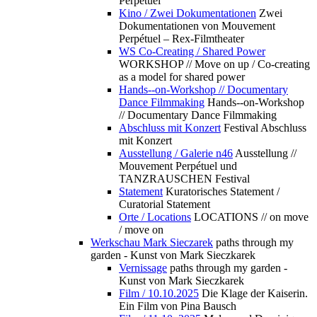
Perpétuel
Kino / Zwei Dokumentationen
Zwei
Dokumentationen von Mouvement
Perpétuel – Rex-Filmtheater
WS Co-Creating / Shared Power
WORKSHOP // Move on up / Co-creating
as a model for shared power
Hands--on-Workshop // Documentary
Dance Filmmaking
Hands--on-Workshop
// Documentary Dance Filmmaking
Abschluss mit Konzert
Festival Abschluss
mit Konzert
Ausstellung / Galerie n46
Ausstellung //
Mouvement Perpétuel und
TANZRAUSCHEN Festival
Statement
Kuratorisches Statement /
Curatorial Statement
Orte / Locations
LOCATIONS // on move
/ move on
Werkschau Mark Sieczarek
paths through my
garden - Kunst von Mark Sieczkarek
Vernissage
paths through my garden -
Kunst von Mark Sieczkarek
Film / 10.10.2025
Die Klage der Kaiserin.
Ein Film von Pina Bausch