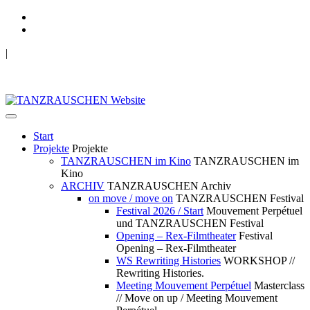
|
TANZRAUSCHEN Wuppertal
we live future now
Start
Projekte
Projekte
TANZRAUSCHEN im Kino
TANZRAUSCHEN im
Kino
ARCHIV
TANZRAUSCHEN Archiv
on move / move on
TANZRAUSCHEN Festival
Festival 2026 / Start
Mouvement Perpétuel
und TANZRAUSCHEN Festival
Opening – Rex-Filmtheater
Festival
Opening – Rex-Filmtheater
WS Rewriting Histories
WORKSHOP //
Rewriting Histories.
Meeting Mouvement Perpétuel
Masterclass
// Move on up / Meeting Mouvement