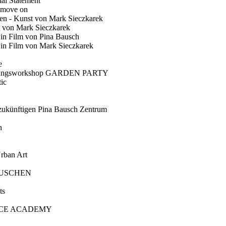
ial Statement
 move on
en - Kunst von Mark Sieczkarek
t von Mark Sieczkarek
Ein Film von Pina Bausch
in Film von Mark Sieczkarek
e
gungsworkshop GARDEN PARTY
ic
künftigen Pina Bausch Zentrum
n
rban Art
AUSCHEN
ts
CE ACADEMY