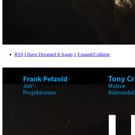
RSS
I Have Dreamed It Again
1
Expand/Collapse