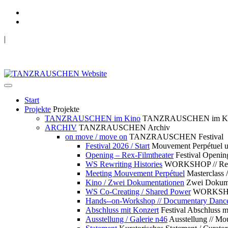
|
TANZRAUSCHEN Wuppertal
we live future now
Start
Projekte
Projekte
TANZRAUSCHEN im Kino
TANZRAUSCHEN im K
ARCHIV
TANZRAUSCHEN Archiv
on move / move on
TANZRAUSCHEN Festival
Festival 2026 / Start
Mouvement Perpétue
Opening – Rex-Filmtheater
Festival Openin
WS Rewriting Histories
WORKSHOP // Rewri
Meeting Mouvement Perpétuel
Masterclass
Kino / Zwei Dokumentationen
Zwei Dokume
WS Co-Creating / Shared Power
WORKSHOP 
Hands--on-Workshop // Documentary Danc
Abschluss mit Konzert
Festival Abschluss m
Ausstellung / Galerie n46
Ausstellung // 