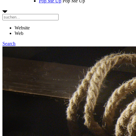
Pop Me Up
Pop Me Up
Website
Web
Search