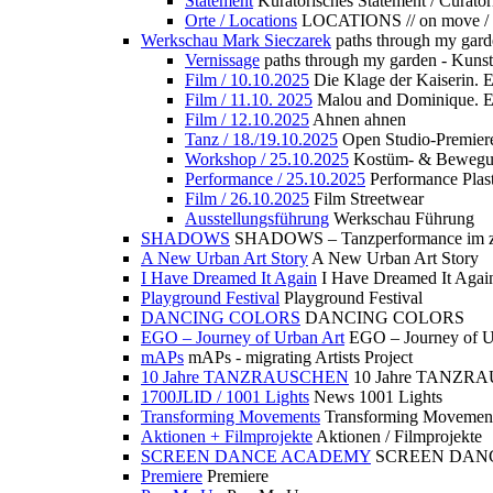
Statement
Kuratorisches Statement / Curator
Orte / Locations
LOCATIONS // on move /
Werkschau Mark Sieczarek
paths through my gard
Vernissage
paths through my garden - Kuns
Film / 10.10.2025
Die Klage der Kaiserin. 
Film / 11.10. 2025
Malou and Dominique. E
Film / 12.10.2025
Ahnen ahnen
Tanz / 18./19.10.2025
Open Studio-Premier
Workshop / 25.10.2025
Kostüm- & Bewe
Performance / 25.10.2025
Performance Plast
Film / 26.10.2025
Film Streetwear
Ausstellungsführung
Werkschau Führung
SHADOWS
SHADOWS – Tanzperformance im zu
A New Urban Art Story
A New Urban Art Story
I Have Dreamed It Again
I Have Dreamed It Agai
Playground Festival
Playground Festival
DANCING COLORS
DANCING COLORS
EGO – Journey of Urban Art
EGO – Journey of U
mAPs
mAPs - migrating Artists Project
10 Jahre TANZRAUSCHEN
10 Jahre TANZR
1700JLID / 1001 Lights
News 1001 Lights
Transforming Movements
Transforming Movemen
Aktionen + Filmprojekte
Aktionen / Filmprojekte
SCREEN DANCE ACADEMY
SCREEN DAN
Premiere
Premiere