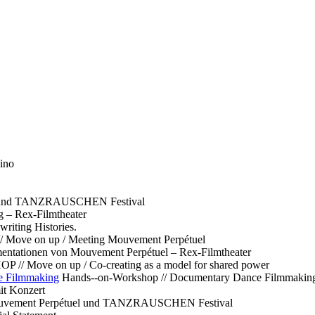
ino
l und TANZRAUSCHEN Festival
g – Rex-Filmtheater
ting Histories.
 // Move on up / Meeting Mouvement Perpétuel
ntationen von Mouvement Perpétuel – Rex-Filmtheater
// Move on up / Co-creating as a model for shared power
e Filmmaking
Hands--on-Workshop // Documentary Dance Filmmakin
it Konzert
Mouvement Perpétuel und TANZRAUSCHEN Festival