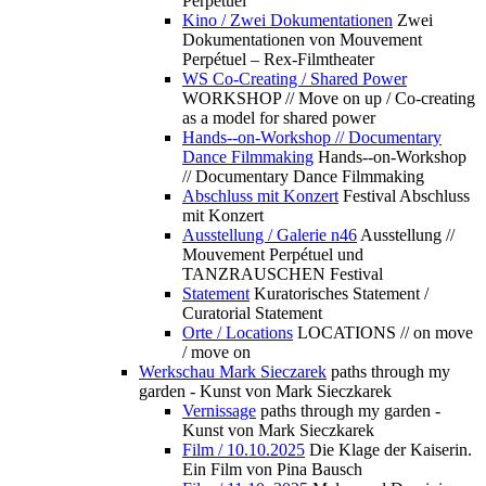
Perpétuel
Kino / Zwei Dokumentationen
Zwei
Dokumentationen von Mouvement
Perpétuel – Rex-Filmtheater
WS Co-Creating / Shared Power
WORKSHOP // Move on up / Co-creating
as a model for shared power
Hands--on-Workshop // Documentary
Dance Filmmaking
Hands--on-Workshop
// Documentary Dance Filmmaking
Abschluss mit Konzert
Festival Abschluss
mit Konzert
Ausstellung / Galerie n46
Ausstellung //
Mouvement Perpétuel und
TANZRAUSCHEN Festival
Statement
Kuratorisches Statement /
Curatorial Statement
Orte / Locations
LOCATIONS // on move
/ move on
Werkschau Mark Sieczarek
paths through my
garden - Kunst von Mark Sieczkarek
Vernissage
paths through my garden -
Kunst von Mark Sieczkarek
Film / 10.10.2025
Die Klage der Kaiserin.
Ein Film von Pina Bausch