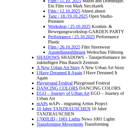
Film / 11.10. 2025
Malou and Dominique.
Ein Film von Mark Sieczkarek
Film / 12.10.2025
Ahnen ahnen
Tanz / 18./19.10.2025
Open Studio-
Premiere
Workshop / 25.10.2025
Kostüm- &
Bewegungsworkshop GARDEN PARTY
Performance / 25.10.2025
Performance
Plastic
Film / 26.10.2025
Film Streetwear
Ausstellungsführung
Werkschau Führung
SHADOWS
SHADOWS – Tanzperformance im
zukünftigen Pina Bausch Zentrum
A New Urban Art Story
A New Urban Art Story
I Have Dreamed It Again
I Have Dreamed It
Again
Playground Festival
Playground Festival
DANCING COLORS
DANCING COLORS
EGO – Journey of Urban Art
EGO – Journey of
Urban Art
mAPs
mAPs - migrating Artists Project
10 Jahre TANZRAUSCHEN
10 Jahre
TANZRAUSCHEN
1700JLID / 1001 Lights
News 1001 Lights
Transforming Movements
Transforming