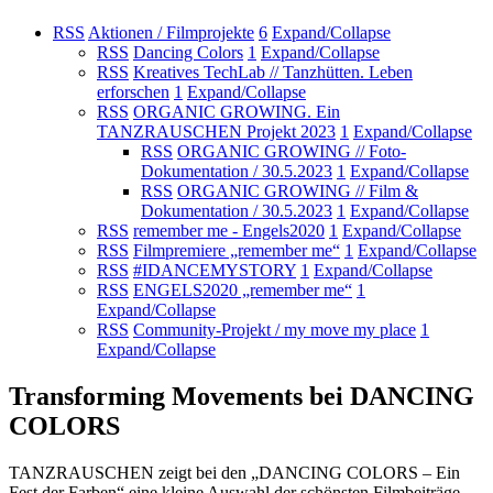
RSS
Aktionen / Filmprojekte
6
Expand/Collapse
RSS
Dancing Colors
1
Expand/Collapse
RSS
Kreatives TechLab // Tanzhütten. Leben
erforschen
1
Expand/Collapse
RSS
ORGANIC GROWING. Ein
TANZRAUSCHEN Projekt 2023
1
Expand/Collapse
RSS
ORGANIC GROWING // Foto-
Dokumentation / 30.5.2023
1
Expand/Collapse
RSS
ORGANIC GROWING // Film &
Dokumentation / 30.5.2023
1
Expand/Collapse
RSS
remember me - Engels2020
1
Expand/Collapse
RSS
Filmpremiere „remember me“
1
Expand/Collapse
RSS
#IDANCEMYSTORY
1
Expand/Collapse
RSS
ENGELS2020 „remember me“
1
Expand/Collapse
RSS
Community-Projekt / my move my place
1
Expand/Collapse
Transforming Movements bei DANCING
COLORS
TANZRAUSCHEN zeigt bei den „DANCING COLORS – Ein
Fest der Farben“ eine kleine Auswahl der schönsten Filmbeiträge