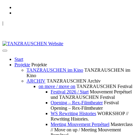
|
TANZRAUSCHEN Wuppertal
we live future now
Start
Projekte
Projekte
TANZRAUSCHEN im Kino
TANZRAUSCHEN im
Kino
ARCHIV
TANZRAUSCHEN Archiv
on move / move on
TANZRAUSCHEN Festival
Festival 2026 / Start
Mouvement Perpétuel
und TANZRAUSCHEN Festival
Opening – Rex-Filmtheater
Festival
Opening – Rex-Filmtheater
WS Rewriting Histories
WORKSHOP //
Rewriting Histories.
Meeting Mouvement Perpétuel
Masterclass
// Move on up / Meeting Mouvement