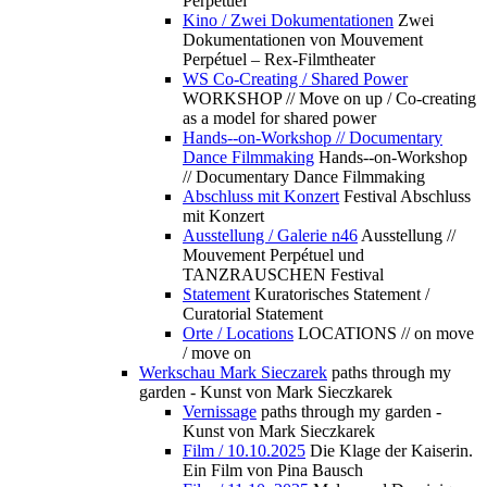
Perpétuel
Kino / Zwei Dokumentationen
Zwei
Dokumentationen von Mouvement
Perpétuel – Rex-Filmtheater
WS Co-Creating / Shared Power
WORKSHOP // Move on up / Co-creating
as a model for shared power
Hands--on-Workshop // Documentary
Dance Filmmaking
Hands--on-Workshop
// Documentary Dance Filmmaking
Abschluss mit Konzert
Festival Abschluss
mit Konzert
Ausstellung / Galerie n46
Ausstellung //
Mouvement Perpétuel und
TANZRAUSCHEN Festival
Statement
Kuratorisches Statement /
Curatorial Statement
Orte / Locations
LOCATIONS // on move
/ move on
Werkschau Mark Sieczarek
paths through my
garden - Kunst von Mark Sieczkarek
Vernissage
paths through my garden -
Kunst von Mark Sieczkarek
Film / 10.10.2025
Die Klage der Kaiserin.
Ein Film von Pina Bausch