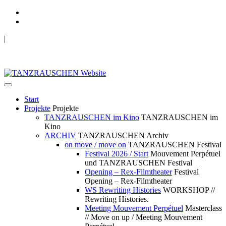
|
TANZRAUSCHEN Wuppertal
we live future now
Start
Projekte
Projekte
TANZRAUSCHEN im Kino
TANZRAUSCHEN im
Kino
ARCHIV
TANZRAUSCHEN Archiv
on move / move on
TANZRAUSCHEN Festival
Festival 2026 / Start
Mouvement Perpétuel
und TANZRAUSCHEN Festival
Opening – Rex-Filmtheater
Festival
Opening – Rex-Filmtheater
WS Rewriting Histories
WORKSHOP //
Rewriting Histories.
Meeting Mouvement Perpétuel
Masterclass
// Move on up / Meeting Mouvement