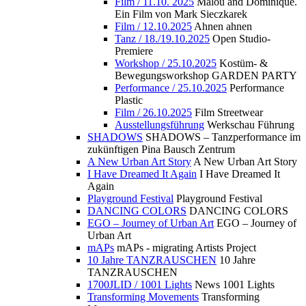
Film / 11.10. 2025
Malou and Dominique.
Ein Film von Mark Sieczkarek
Film / 12.10.2025
Ahnen ahnen
Tanz / 18./19.10.2025
Open Studio-
Premiere
Workshop / 25.10.2025
Kostüm- &
Bewegungsworkshop GARDEN PARTY
Performance / 25.10.2025
Performance
Plastic
Film / 26.10.2025
Film Streetwear
Ausstellungsführung
Werkschau Führung
SHADOWS
SHADOWS – Tanzperformance im
zukünftigen Pina Bausch Zentrum
A New Urban Art Story
A New Urban Art Story
I Have Dreamed It Again
I Have Dreamed It
Again
Playground Festival
Playground Festival
DANCING COLORS
DANCING COLORS
EGO – Journey of Urban Art
EGO – Journey of
Urban Art
mAPs
mAPs - migrating Artists Project
10 Jahre TANZRAUSCHEN
10 Jahre
TANZRAUSCHEN
1700JLID / 1001 Lights
News 1001 Lights
Transforming Movements
Transforming