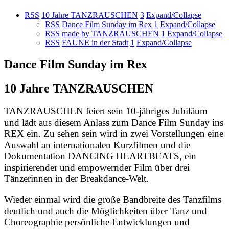
RSS
10 Jahre TANZRAUSCHEN
3
Expand/Collapse
RSS
Dance Film Sunday im Rex
1
Expand/Collapse
RSS
made by TANZRAUSCHEN
1
Expand/Collapse
RSS
FAUNE in der Stadt
1
Expand/Collapse
Dance Film Sunday im Rex
10 Jahre TANZRAUSCHEN
TANZRAUSCHEN feiert sein 10-jähriges Jubiläum
und lädt aus diesem Anlass zum Dance Film Sunday ins
REX ein. Zu sehen sein wird in zwei Vorstellungen eine
Auswahl an internationalen Kurzfilmen und die
Dokumentation DANCING HEARTBEATS, ein
inspirierender und empowernder Film über drei
Tänzerinnen in der Breakdance-Welt.
Wieder einmal wird die große Bandbreite des Tanzfilms
deutlich und auch die Möglichkeiten über Tanz und
Choreographie persönliche Entwicklungen und