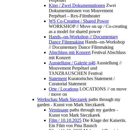
Perpétuel
Kino / Zwei Dokumentationen
Zwei
Dokumentationen von Mouvement
Perpétuel – Rex-Filmtheater
WS Co-Creating / Shared Power
WORKSHOP // Move on up / Co-creating
as a model for shared power
Hands--on-Workshop // Documentary
Dance Filmmaking
Hands--on-Workshop
// Documentary Dance Filmmaking
Abschluss mit Konzert
Festival Abschluss
mit Konzert
Ausstellung / Galerie n46
Ausstellung //
Mouvement Perpétuel und
TANZRAUSCHEN Festival
Statement
Kuratorisches Statement /
Curatorial Statement
Orte / Locations
LOCATIONS // on move
/ move on
Werkschau Mark Sieczarek
paths through my
garden - Kunst von Mark Sieczkarek
Vernissage
paths through my garden -
Kunst von Mark Sieczkarek
Film / 10.10.2025
Die Klage der Kaiserin.
Ein Film von Pina Bausch