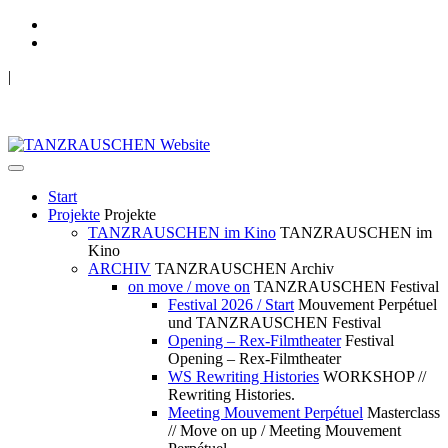
|
TANZRAUSCHEN Wuppertal
we live future now
Start
Projekte
Projekte
TANZRAUSCHEN im Kino
TANZRAUSCHEN im
Kino
ARCHIV
TANZRAUSCHEN Archiv
on move / move on
TANZRAUSCHEN Festival
Festival 2026 / Start
Mouvement Perpétuel
und TANZRAUSCHEN Festival
Opening – Rex-Filmtheater
Festival
Opening – Rex-Filmtheater
WS Rewriting Histories
WORKSHOP //
Rewriting Histories.
Meeting Mouvement Perpétuel
Masterclass
// Move on up / Meeting Mouvement