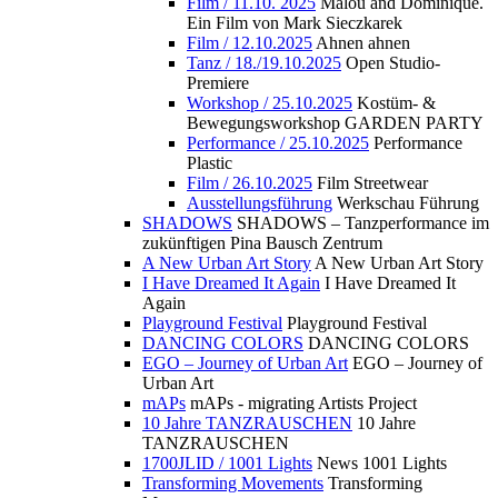
Film / 11.10. 2025
Malou and Dominique.
Ein Film von Mark Sieczkarek
Film / 12.10.2025
Ahnen ahnen
Tanz / 18./19.10.2025
Open Studio-
Premiere
Workshop / 25.10.2025
Kostüm- &
Bewegungsworkshop GARDEN PARTY
Performance / 25.10.2025
Performance
Plastic
Film / 26.10.2025
Film Streetwear
Ausstellungsführung
Werkschau Führung
SHADOWS
SHADOWS – Tanzperformance im
zukünftigen Pina Bausch Zentrum
A New Urban Art Story
A New Urban Art Story
I Have Dreamed It Again
I Have Dreamed It
Again
Playground Festival
Playground Festival
DANCING COLORS
DANCING COLORS
EGO – Journey of Urban Art
EGO – Journey of
Urban Art
mAPs
mAPs - migrating Artists Project
10 Jahre TANZRAUSCHEN
10 Jahre
TANZRAUSCHEN
1700JLID / 1001 Lights
News 1001 Lights
Transforming Movements
Transforming