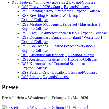
RSS
Festival // on move / move on
2
Expand/Collapse
RSS
Festival 2026 / Start
1
Expand/Collapse
RSS
Opening / Rex-Filmtheater
1
Expand/Collapse
RSS
Rewriting Histories / Workshop
1
Expand/Collapse
RSS
Meeting Mouvement Perpétuel / Masterclass
1
Expand/Collapse
RSS
Zwei Dokumentationen / Kino
1
Expand/Collapse
RSS
Documentary Dance Filmmaking / Workshop
1
Expand/Collapse
RSS
Co-Creating // Shared Power / Workshop
1
Expand/Collapse
RSS
Abschluss mit Konzert
1
Expand/Collapse
RSS
Ausstellung Galerie n46
1
Expand/Collapse
RSS
Kuratorisches / Curatorial Statement
1
Expand/Collapse
RSS
Festival Orte / Locations
1
Expand/Collapse
RSS
Presse
1
Expand/Collapse
Presse
Pressebericht // Westdeutsche Zeitung / 11. Mai 2026