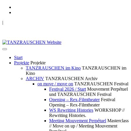
|
TANZRAUSCHEN Wuppertal
we live future now
Start
Projekte
Projekte
TANZRAUSCHEN im Kino
TANZRAUSCHEN im
Kino
ARCHIV
TANZRAUSCHEN Archiv
on move / move on
TANZRAUSCHEN Festival
Festival 2026 / Start
Mouvement Perpétuel
und TANZRAUSCHEN Festival
Opening – Rex-Filmtheater
Festival
Opening – Rex-Filmtheater
WS Rewriting Histories
WORKSHOP //
Rewriting Histories.
Meeting Mouvement Perpétuel
Masterclass
// Move on up / Meeting Mouvement