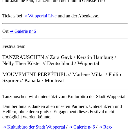
und Jasmine Fan, Tänzerin und dem Judith Genske Trio
Tickets bei
➜ Wuppertal Live
und an der Abenkasse.
Ort
➜ Galerie n46
Festivalteam
TANZRAUSCHEN // Zara Gayk / Kerstin Hamburg /
Nelly Thea Köster // Deutschland / Wuppertal
MOUVEMENT PERPÉTUEL // Marlene Millar / Philip
Szporer // Kanada / Montreal
Tanzrauschen wird unterstützt vom Kulturbüro der Stadt Wuppertal.
Darüber hinaus danken allen unseren Partnern, Unterstützern und
Helfern, ohne deren großes Engagement dieses Festival nicht
ermöglicht werden könnte.
➜ Kulturbüro der Stadt Wuppertal
/
➜ Galerie n46
/
➜ Rex-