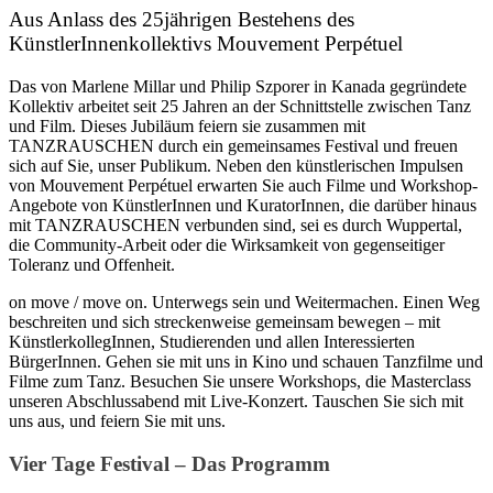
Aus Anlass des 25jährigen Bestehens des
KünstlerInnenkollektivs Mouvement Perpétuel
Das von Marlene Millar und Philip Szporer in Kanada gegründete
Kollektiv arbeitet seit 25 Jahren an der Schnittstelle zwischen Tanz
und Film. Dieses Jubiläum feiern sie zusammen mit
TANZRAUSCHEN durch ein gemeinsames Festival und freuen
sich auf Sie, unser Publikum. Neben den künstlerischen Impulsen
von Mouvement Perpétuel erwarten Sie auch Filme und Workshop-
Angebote von KünstlerInnen und KuratorInnen, die darüber hinaus
mit TANZRAUSCHEN verbunden sind, sei es durch Wuppertal,
die Community-Arbeit oder die Wirksamkeit von gegenseitiger
Toleranz und Offenheit.
on move / move on. Unterwegs sein und Weitermachen. Einen Weg
beschreiten und sich streckenweise gemeinsam bewegen – mit
KünstlerkollegInnen, Studierenden und allen Interessierten
BürgerInnen. Gehen sie mit uns in Kino und schauen Tanzfilme und
Filme zum Tanz. Besuchen Sie unsere Workshops, die Masterclass
unseren Abschlussabend mit Live-Konzert. Tauschen Sie sich mit
uns aus, und feiern Sie mit uns.
Vier Tage Festival – Das Programm