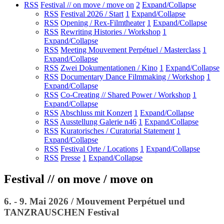
RSS
Festival // on move / move on
2
Expand/Collapse
RSS
Festival 2026 / Start
1
Expand/Collapse
RSS
Opening / Rex-Filmtheater
1
Expand/Collapse
RSS
Rewriting Histories / Workshop
1
Expand/Collapse
RSS
Meeting Mouvement Perpétuel / Masterclass
1
Expand/Collapse
RSS
Zwei Dokumentationen / Kino
1
Expand/Collapse
RSS
Documentary Dance Filmmaking / Workshop
1
Expand/Collapse
RSS
Co-Creating // Shared Power / Workshop
1
Expand/Collapse
RSS
Abschluss mit Konzert
1
Expand/Collapse
RSS
Ausstellung Galerie n46
1
Expand/Collapse
RSS
Kuratorisches / Curatorial Statement
1
Expand/Collapse
RSS
Festival Orte / Locations
1
Expand/Collapse
RSS
Presse
1
Expand/Collapse
Festival // on move / move on
6. - 9. Mai 2026 / Mouvement Perpétuel und
TANZRAUSCHEN Festival