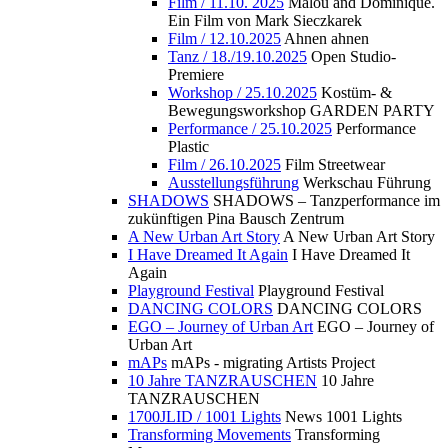
Film / 11.10. 2025
Malou and Dominique.
Ein Film von Mark Sieczkarek
Film / 12.10.2025
Ahnen ahnen
Tanz / 18./19.10.2025
Open Studio-
Premiere
Workshop / 25.10.2025
Kostüm- &
Bewegungsworkshop GARDEN PARTY
Performance / 25.10.2025
Performance
Plastic
Film / 26.10.2025
Film Streetwear
Ausstellungsführung
Werkschau Führung
SHADOWS
SHADOWS – Tanzperformance im
zukünftigen Pina Bausch Zentrum
A New Urban Art Story
A New Urban Art Story
I Have Dreamed It Again
I Have Dreamed It
Again
Playground Festival
Playground Festival
DANCING COLORS
DANCING COLORS
EGO – Journey of Urban Art
EGO – Journey of
Urban Art
mAPs
mAPs - migrating Artists Project
10 Jahre TANZRAUSCHEN
10 Jahre
TANZRAUSCHEN
1700JLID / 1001 Lights
News 1001 Lights
Transforming Movements
Transforming