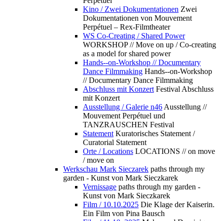
Perpétuel
Kino / Zwei Dokumentationen
Zwei
Dokumentationen von Mouvement
Perpétuel – Rex-Filmtheater
WS Co-Creating / Shared Power
WORKSHOP // Move on up / Co-creating
as a model for shared power
Hands--on-Workshop // Documentary
Dance Filmmaking
Hands--on-Workshop
// Documentary Dance Filmmaking
Abschluss mit Konzert
Festival Abschluss
mit Konzert
Ausstellung / Galerie n46
Ausstellung //
Mouvement Perpétuel und
TANZRAUSCHEN Festival
Statement
Kuratorisches Statement /
Curatorial Statement
Orte / Locations
LOCATIONS // on move
/ move on
Werkschau Mark Sieczarek
paths through my
garden - Kunst von Mark Sieczkarek
Vernissage
paths through my garden -
Kunst von Mark Sieczkarek
Film / 10.10.2025
Die Klage der Kaiserin.
Ein Film von Pina Bausch