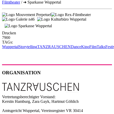
Filmtheater
/ ➜ Sparkasse Wuppertal
Drucken
7900
TAGs:
Wuppertal
Storytelling
TANZRAUSCHEN
Dance
Kino
Film
Talks
Festi
ORGANISATION
Vertretungsberechtigter Vorstand:
Kerstin Hamburg, Zara Gayk, Hartmut Göhlich
Amtsgericht Wuppertal, Vereinsregister VR 30414