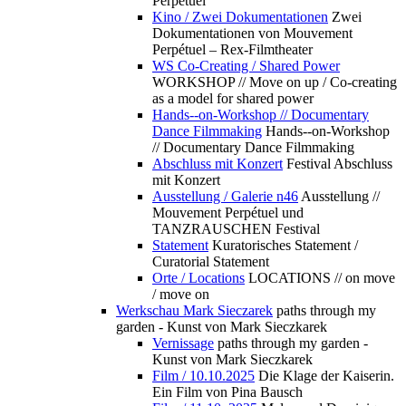
Perpétuel
Kino / Zwei Dokumentationen
Zwei
Dokumentationen von Mouvement
Perpétuel – Rex-Filmtheater
WS Co-Creating / Shared Power
WORKSHOP // Move on up / Co-creating
as a model for shared power
Hands--on-Workshop // Documentary
Dance Filmmaking
Hands--on-Workshop
// Documentary Dance Filmmaking
Abschluss mit Konzert
Festival Abschluss
mit Konzert
Ausstellung / Galerie n46
Ausstellung //
Mouvement Perpétuel und
TANZRAUSCHEN Festival
Statement
Kuratorisches Statement /
Curatorial Statement
Orte / Locations
LOCATIONS // on move
/ move on
Werkschau Mark Sieczarek
paths through my
garden - Kunst von Mark Sieczkarek
Vernissage
paths through my garden -
Kunst von Mark Sieczkarek
Film / 10.10.2025
Die Klage der Kaiserin.
Ein Film von Pina Bausch