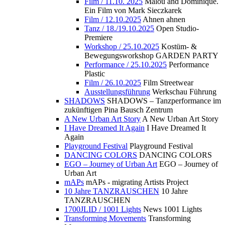
Film / 11.10. 2025
Malou and Dominique.
Ein Film von Mark Sieczkarek
Film / 12.10.2025
Ahnen ahnen
Tanz / 18./19.10.2025
Open Studio-
Premiere
Workshop / 25.10.2025
Kostüm- &
Bewegungsworkshop GARDEN PARTY
Performance / 25.10.2025
Performance
Plastic
Film / 26.10.2025
Film Streetwear
Ausstellungsführung
Werkschau Führung
SHADOWS
SHADOWS – Tanzperformance im
zukünftigen Pina Bausch Zentrum
A New Urban Art Story
A New Urban Art Story
I Have Dreamed It Again
I Have Dreamed It
Again
Playground Festival
Playground Festival
DANCING COLORS
DANCING COLORS
EGO – Journey of Urban Art
EGO – Journey of
Urban Art
mAPs
mAPs - migrating Artists Project
10 Jahre TANZRAUSCHEN
10 Jahre
TANZRAUSCHEN
1700JLID / 1001 Lights
News 1001 Lights
Transforming Movements
Transforming