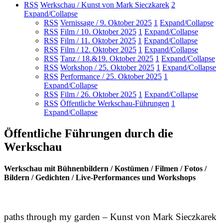
RSS
Werkschau / Kunst von Mark Sieczkarek
2
Expand/Collapse
RSS
Vernissage / 9. Oktober 2025
1
Expand/Collapse
RSS
Film / 10. Oktober 2025
1
Expand/Collapse
RSS
Film / 11. Oktober 2025
1
Expand/Collapse
RSS
Film / 12. Oktober 2025
1
Expand/Collapse
RSS
Tanz / 18.&19. Oktober 2025
1
Expand/Collapse
RSS
Workshop / 25. Oktober 2025
1
Expand/Collapse
RSS
Performance / 25. Oktober 2025
1
Expand/Collapse
RSS
Film / 26. Oktober 2025
1
Expand/Collapse
RSS
Öffentliche Werkschau-Führungen
1
Expand/Collapse
Öffentliche Führungen durch die
Werkschau
Werkschau mit Bühnenbildern / Kostümen / Filmen / Fotos /
Bildern / Gedichten / Live-Performances und Workshops
paths through my garden – Kunst von Mark Sieczkarek