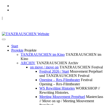
|
TANZRAUSCHEN Wuppertal
we live future now
Start
Projekte
Projekte
TANZRAUSCHEN im Kino
TANZRAUSCHEN im
Kino
ARCHIV
TANZRAUSCHEN Archiv
on move / move on
TANZRAUSCHEN Festival
Festival 2026 / Start
Mouvement Perpétuel
und TANZRAUSCHEN Festival
Opening – Rex-Filmtheater
Festival
Opening – Rex-Filmtheater
WS Rewriting Histories
WORKSHOP //
Rewriting Histories.
Meeting Mouvement Perpétuel
Masterclass
// Move on up / Meeting Mouvement