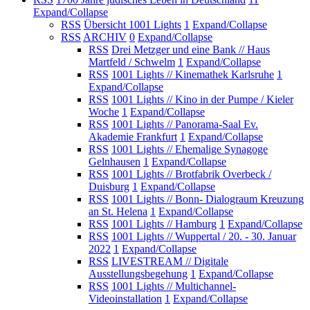
Expand/Collapse
RSS
Übersicht 1001 Lights
1
Expand/Collapse
RSS
ARCHIV
0
Expand/Collapse
RSS
Drei Metzger und eine Bank // Haus
Martfeld / Schwelm
1
Expand/Collapse
RSS
1001 Lights // Kinemathek Karlsruhe
1
Expand/Collapse
RSS
1001 Lights // Kino in der Pumpe / Kieler
Woche
1
Expand/Collapse
RSS
1001 Lights // Panorama-Saal Ev.
Akademie Frankfurt
1
Expand/Collapse
RSS
1001 Lights // Ehemalige Synagoge
Gelnhausen
1
Expand/Collapse
RSS
1001 Lights // Brotfabrik Overbeck /
Duisburg
1
Expand/Collapse
RSS
1001 Lights // Bonn- Dialograum Kreuzung
an St. Helena
1
Expand/Collapse
RSS
1001 Lights // Hamburg
1
Expand/Collapse
RSS
1001 Lights // Wuppertal / 20. - 30. Januar
2022
1
Expand/Collapse
RSS
LIVESTREAM // Digitale
Ausstellungsbegehung
1
Expand/Collapse
RSS
1001 Lights // Multichannel-
Videoinstallation
1
Expand/Collapse