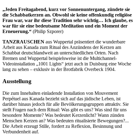
„Jeden Freitagabend, kurz vor Sonnenuntergang, zündete sie
die Schabbatkerzen an. Obwohl sie keine offenkundig religiöse
Frau war, war ihr diese Tradition sehr wichtig… Ich glaube, es
war für sie eine bedeutsame Meditation und ein Moment der
Erneuerung.“
(Philip Szporer)
TANZRAUSCHEN
aus Wuppertal präsentiert die wunderbare
Arbeit aus Kanada zum Ritual des Anzündens der Kerzen am
Schabbat deutschlandweit an unterschiedlichen Orten. Nach
Bremen und Wuppertal beispielsweise ist die Multichannel-
Videoinstallation „1001 Lights“ jetzt auch in Duisburg eine Woche
lang zu sehen – exklusiv in der Brotfabrik Overbeck 1904.
Ausstellung
Die zum Innehalten einladende Installation von Mouvement
Perpétuel aus Kanada bezieht sich auf das jüdische Leben, ist
darüber hinaus jedoch für alle Bevölkerungsgruppen attraktiv. Sie
stellt Fragen nach dem Ritual: Was gibt es uns? Was sind für uns
besondere Momente? Was bedeutet Kerzenlicht? Wann zünden
Menschen Kerzen an? Was bedeuten ritualisierte Bewegungen?...
Die Arbeit erzeugt Stille, fordert zu Reflexion, Besinnung und
Verbundenheit auf.