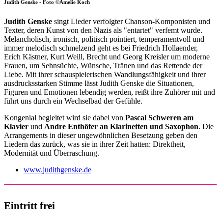
Judith Genske - Foto ©Amelie Koch
Judith Genske
singt Lieder verfolgter Chanson-Komponisten und
Texter, deren Kunst von den Nazis als "entartet" verfemt wurde.
Melancholisch, ironisch, politisch pointiert, temperamentvoll und
immer melodisch schmelzend geht es bei Friedrich Hollaender,
Erich Kästner, Kurt Weill, Brecht und Georg Kreisler um moderne
Frauen, um Sehnsüchte, Wünsche, Tränen und das Rettende der
Liebe. Mit ihrer schauspielerischen Wandlungsfähigkeit und ihrer
ausdrucksstarken Stimme lässt Judith Genske die Situationen,
Figuren und Emotionen lebendig werden, reißt ihre Zuhörer mit und
führt uns durch ein Wechselbad der Gefühle.
Kongenial begleitet wird sie dabei von
Pascal Schweren am
Klavier
und
Andre Enthöfer an Klarinetten und Saxophon
. Die
Arrangements in dieser ungewöhnlichen Besetzung geben den
Liedern das zurück, was sie in ihrer Zeit hatten: Direktheit,
Modernität und Überraschung.
www.judithgenske.de
Eintritt frei