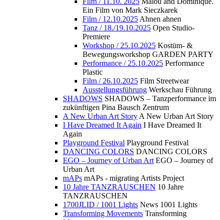
Film / 11.10. 2025
Malou and Dominique.
Ein Film von Mark Sieczkarek
Film / 12.10.2025
Ahnen ahnen
Tanz / 18./19.10.2025
Open Studio-
Premiere
Workshop / 25.10.2025
Kostüm- &
Bewegungsworkshop GARDEN PARTY
Performance / 25.10.2025
Performance
Plastic
Film / 26.10.2025
Film Streetwear
Ausstellungsführung
Werkschau Führung
SHADOWS
SHADOWS – Tanzperformance im
zukünftigen Pina Bausch Zentrum
A New Urban Art Story
A New Urban Art Story
I Have Dreamed It Again
I Have Dreamed It
Again
Playground Festival
Playground Festival
DANCING COLORS
DANCING COLORS
EGO – Journey of Urban Art
EGO – Journey of
Urban Art
mAPs
mAPs - migrating Artists Project
10 Jahre TANZRAUSCHEN
10 Jahre
TANZRAUSCHEN
1700JLID / 1001 Lights
News 1001 Lights
Transforming Movements
Transforming