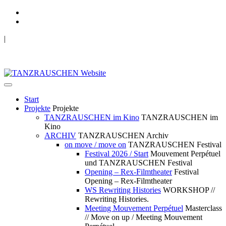
|
TANZRAUSCHEN Wuppertal
we live future now
Start
Projekte
Projekte
TANZRAUSCHEN im Kino
TANZRAUSCHEN im
Kino
ARCHIV
TANZRAUSCHEN Archiv
on move / move on
TANZRAUSCHEN Festival
Festival 2026 / Start
Mouvement Perpétuel
und TANZRAUSCHEN Festival
Opening – Rex-Filmtheater
Festival
Opening – Rex-Filmtheater
WS Rewriting Histories
WORKSHOP //
Rewriting Histories.
Meeting Mouvement Perpétuel
Masterclass
// Move on up / Meeting Mouvement