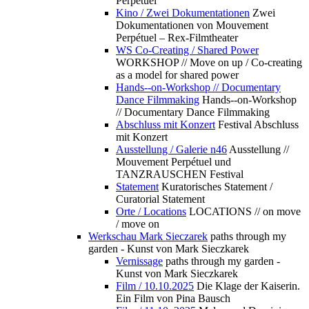
Perpétuel
Kino / Zwei Dokumentationen
Zwei
Dokumentationen von Mouvement
Perpétuel – Rex-Filmtheater
WS Co-Creating / Shared Power
WORKSHOP // Move on up / Co-creating
as a model for shared power
Hands--on-Workshop // Documentary
Dance Filmmaking
Hands--on-Workshop
// Documentary Dance Filmmaking
Abschluss mit Konzert
Festival Abschluss
mit Konzert
Ausstellung / Galerie n46
Ausstellung //
Mouvement Perpétuel und
TANZRAUSCHEN Festival
Statement
Kuratorisches Statement /
Curatorial Statement
Orte / Locations
LOCATIONS // on move
/ move on
Werkschau Mark Sieczarek
paths through my
garden - Kunst von Mark Sieczkarek
Vernissage
paths through my garden -
Kunst von Mark Sieczkarek
Film / 10.10.2025
Die Klage der Kaiserin.
Ein Film von Pina Bausch