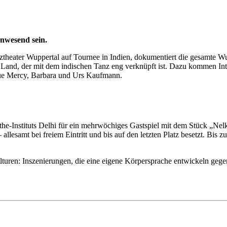
nwesend sein.
theater Wuppertal auf Tournee in Indien, dokumentiert die gesamte Wup
g im Land, der mit dem indischen Tanz eng verknüpft ist. Dazu kommen 
que Mercy, Barbara und Urs Kaufmann.
he-Instituts Delhi für ein mehrwöchiges Gastspiel mit dem Stück „Nelk
llesamt bei freiem Eintritt und bis auf den letzten Platz besetzt. Bis
turen: Inszenierungen, die eine eigene Körpersprache entwickeln geg