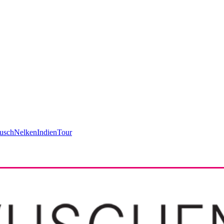
usch
Nelken
Indien
Tour