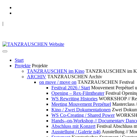
|
TANZRAUSCHEN Wuppertal
we live future now
Start
Projekte
Projekte
TANZRAUSCHEN im Kino
TANZRAUSCHEN im K
ARCHIV
TANZRAUSCHEN Archiv
on move / move on
TANZRAUSCHEN Festival
Festival 2026 / Start
Mouvement Perpétue
Opening – Rex-Filmtheater
Festival Openin
WS Rewriting Histories
WORKSHOP // Rewri
Meeting Mouvement Perpétuel
Masterclass
Kino / Zwei Dokumentationen
Zwei Dokume
WS Co-Creating / Shared Power
WORKSHOP 
Hands--on-Workshop // Documentary Danc
Abschluss mit Konzert
Festival Abschluss m
Ausstellung / Galerie n46
Ausstellung // 