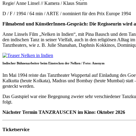
Regie/ Anne Linsel // Kamera / Klaus Sturm
D / F / 1994 / 64 min / ARTE / nominiert für den Prix Europe 1994
Filmabend und KünstlerInnen-Gespräch: Die Regisseurin wird a
Anne Linsels Film „Nelken in Indien“, mit Pina Bausch und dem Tanz
den indischen Tanz in seiner Vielfalt, auch in den religiösen Allta
Tanztheaters, wie z. B. Julie Shanahan, Daphnis Kokkinos, Domini
Indischer Bühnenarbeiter beim Einstecken der Nelken / Foto: Anonym
Im Mai 1994 reiste das Tanztheater Wuppertal auf Einladung des Goet
Kalkutta (heute Kolkata), Madras und Bombay (heute Mumbai) statt – a
gesteckt werden.
Das Gastspiel war eine Begegnung zweier sehr verschiedener Tanzkul
folgt.
Nächster Termin TANZRAUSCEN im Kino: Oktober 2026
Ticketservice