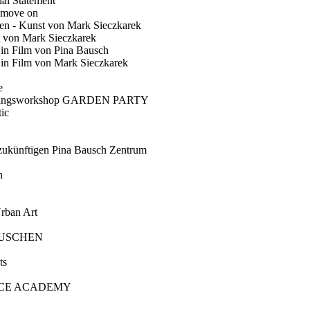
ial Statement
 move on
en - Kunst von Mark Sieczkarek
t von Mark Sieczkarek
Ein Film von Pina Bausch
in Film von Mark Sieczkarek
e
gungsworkshop GARDEN PARTY
ic
künftigen Pina Bausch Zentrum
n
rban Art
AUSCHEN
ts
CE ACADEMY