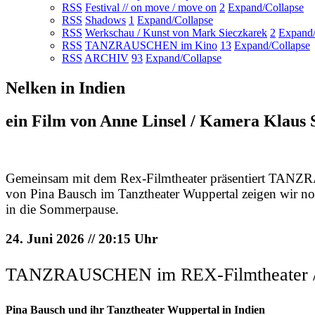
RSS
Festival // on move / move on
2
Expand/Collapse
RSS
Shadows
1
Expand/Collapse
RSS
Werkschau / Kunst von Mark Sieczkarek
2
Expand/
RSS
TANZRAUSCHEN im Kino
13
Expand/Collapse
RSS
ARCHIV
93
Expand/Collapse
Nelken in Indien
ein Film von Anne Linsel / Kamera Klaus
Gemeinsam mit dem Rex-Filmtheater präsentiert TAN
von Pina Bausch im Tanztheater Wuppertal zeigen wir n
in die Sommerpause.
24. Juni 2026 // 20:15 Uhr
TANZRAUSCHEN im REX-Filmtheater / K
Pina Bausch und ihr Tanztheater Wuppertal in Indien