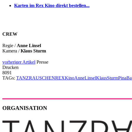
Karten im Rex Kino direkt bestellen...
CREW
Regie /
Anne Linsel
Kamera /
Klaus Sturm
vorheriger Artikel
Presse
Drucken
8091
TAGs:
TANZRAUSCHEN
REX
Kino
AnneLinsel
KlausSturm
PinaBa
ORGANISATION