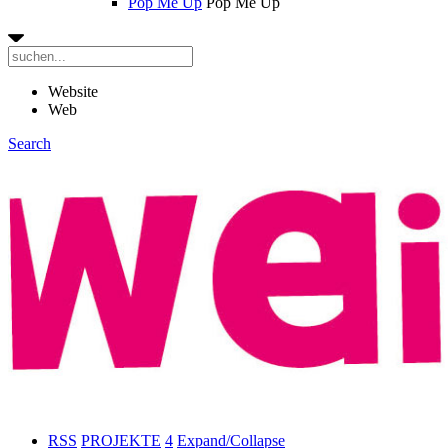
Pop Me Up
Pop Me Up
Website
Web
Search
RSS
PROJEKTE
4
Expand/Collapse