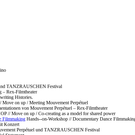
ino
l und TANZRAUSCHEN Festival
g – Rex-Filmtheater
ting Histories.
 // Move on up / Meeting Mouvement Perpétuel
ntationen von Mouvement Perpétuel – Rex-Filmtheater
// Move on up / Co-creating as a model for shared power
e Filmmaking
Hands--on-Workshop // Documentary Dance Filmmakin
it Konzert
Mouvement Perpétuel und TANZRAUSCHEN Festival