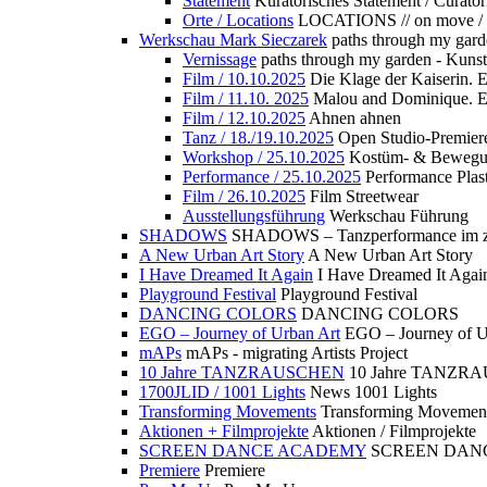
Statement
Kuratorisches Statement / Curator
Orte / Locations
LOCATIONS // on move /
Werkschau Mark Sieczarek
paths through my gard
Vernissage
paths through my garden - Kuns
Film / 10.10.2025
Die Klage der Kaiserin. 
Film / 11.10. 2025
Malou and Dominique. E
Film / 12.10.2025
Ahnen ahnen
Tanz / 18./19.10.2025
Open Studio-Premier
Workshop / 25.10.2025
Kostüm- & Bewe
Performance / 25.10.2025
Performance Plast
Film / 26.10.2025
Film Streetwear
Ausstellungsführung
Werkschau Führung
SHADOWS
SHADOWS – Tanzperformance im zu
A New Urban Art Story
A New Urban Art Story
I Have Dreamed It Again
I Have Dreamed It Agai
Playground Festival
Playground Festival
DANCING COLORS
DANCING COLORS
EGO – Journey of Urban Art
EGO – Journey of U
mAPs
mAPs - migrating Artists Project
10 Jahre TANZRAUSCHEN
10 Jahre TANZR
1700JLID / 1001 Lights
News 1001 Lights
Transforming Movements
Transforming Movemen
Aktionen + Filmprojekte
Aktionen / Filmprojekte
SCREEN DANCE ACADEMY
SCREEN DAN
Premiere
Premiere