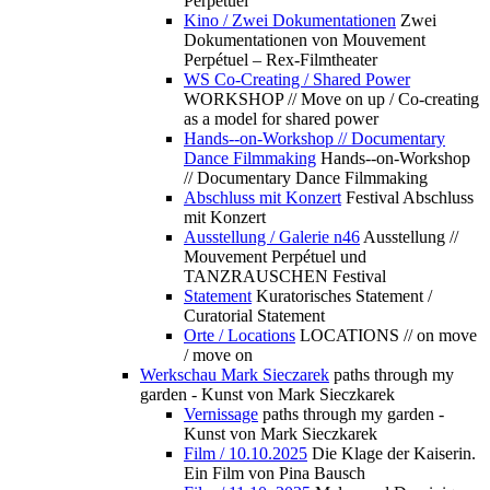
Perpétuel
Kino / Zwei Dokumentationen
Zwei
Dokumentationen von Mouvement
Perpétuel – Rex-Filmtheater
WS Co-Creating / Shared Power
WORKSHOP // Move on up / Co-creating
as a model for shared power
Hands--on-Workshop // Documentary
Dance Filmmaking
Hands--on-Workshop
// Documentary Dance Filmmaking
Abschluss mit Konzert
Festival Abschluss
mit Konzert
Ausstellung / Galerie n46
Ausstellung //
Mouvement Perpétuel und
TANZRAUSCHEN Festival
Statement
Kuratorisches Statement /
Curatorial Statement
Orte / Locations
LOCATIONS // on move
/ move on
Werkschau Mark Sieczarek
paths through my
garden - Kunst von Mark Sieczkarek
Vernissage
paths through my garden -
Kunst von Mark Sieczkarek
Film / 10.10.2025
Die Klage der Kaiserin.
Ein Film von Pina Bausch