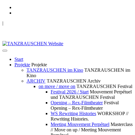
|
TANZRAUSCHEN Wuppertal
we live future now
Start
Projekte
Projekte
TANZRAUSCHEN im Kino
TANZRAUSCHEN im
Kino
ARCHIV
TANZRAUSCHEN Archiv
on move / move on
TANZRAUSCHEN Festival
Festival 2026 / Start
Mouvement Perpétuel
und TANZRAUSCHEN Festival
Opening – Rex-Filmtheater
Festival
Opening – Rex-Filmtheater
WS Rewriting Histories
WORKSHOP //
Rewriting Histories.
Meeting Mouvement Perpétuel
Masterclass
// Move on up / Meeting Mouvement