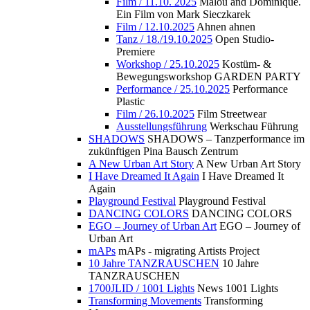
Film / 11.10. 2025
Malou and Dominique.
Ein Film von Mark Sieczkarek
Film / 12.10.2025
Ahnen ahnen
Tanz / 18./19.10.2025
Open Studio-
Premiere
Workshop / 25.10.2025
Kostüm- &
Bewegungsworkshop GARDEN PARTY
Performance / 25.10.2025
Performance
Plastic
Film / 26.10.2025
Film Streetwear
Ausstellungsführung
Werkschau Führung
SHADOWS
SHADOWS – Tanzperformance im
zukünftigen Pina Bausch Zentrum
A New Urban Art Story
A New Urban Art Story
I Have Dreamed It Again
I Have Dreamed It
Again
Playground Festival
Playground Festival
DANCING COLORS
DANCING COLORS
EGO – Journey of Urban Art
EGO – Journey of
Urban Art
mAPs
mAPs - migrating Artists Project
10 Jahre TANZRAUSCHEN
10 Jahre
TANZRAUSCHEN
1700JLID / 1001 Lights
News 1001 Lights
Transforming Movements
Transforming