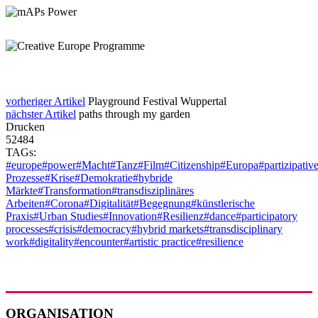
vorheriger Artikel
Playground Festival Wuppertal
nächster Artikel
paths through my garden
Drucken
52484
TAGs:
#europe
#power
#Macht
#Tanz
#Film
#Citizenship
#Europa
#partizipativ
Prozesse
#Krise
#Demokratie
#hybride
Märkte
#Transformation
#transdisziplinäres
Arbeiten
#Corona
#Digitalität
#Begegnung
#künstlerische
Praxis
#Urban Studies
#Innovation
#Resilienz
#dance
#participatory
processes
#crisis
#democracy
#hybrid markets
#transdisciplinary
work
#digitality
#encounter
#artistic practice
#resilience
ORGANISATION