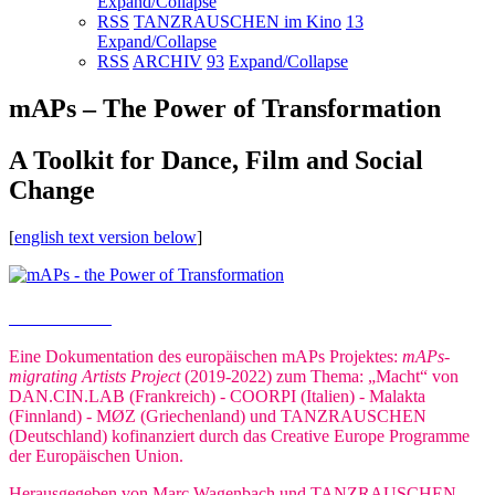
Expand/Collapse
RSS
TANZRAUSCHEN im Kino
13
Expand/Collapse
RSS
ARCHIV
93
Expand/Collapse
mAPs – The Power of Transformation
A Toolkit for Dance, Film and Social
Change
[
english text version below
]
Buch bestellen
Eine Dokumentation des europäischen mAPs Projektes:
mAPs-
migrating Artists Project
(2019-2022) zum Thema: „Macht“ von
DAN.CIN.LAB (Frankreich) - COORPI (Italien) - Malakta
(Finnland) - MØZ (Griechenland) und TANZRAUSCHEN
(Deutschland) kofinanziert durch das Creative Europe Programme
der Europäischen Union.
Herausgegeben von Marc Wagenbach und TANZRAUSCHEN