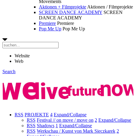
Movements
Aktionen + Filmprojekte
Aktionen / Filmprojekte
SCREEN DANCE ACADEMY
SCREEN
DANCE ACADEMY
Premiere
Premiere
Pop Me Up
Pop Me Up
Website
Web
Search
RSS
PROJEKTE
4
Expand/Collapse
RSS
Festival // on move / move on
2
Expand/Collapse
RSS
Shadows
1
Expand/Collapse
RSS
Werkschau / Kunst von Mark Sieczkarek
2