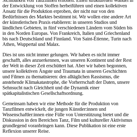
Sichtbarkeit von Tanzfilmen erhöhen. Einen strukturellen Wandel in
der Entwicklung von Stoffen herbeiführen und einen kollektiven
Ansatz für die Produktion erproben, der nicht nur von den
Bedürfnissen des Marktes bestimmt ist. Wir wollen eine andere Art
der künstlerischen Praxis etablieren: in unseren Studios und
ländlichen Gebieten, in fünf verschiedenen Ländern vom Süden bis
in den Norden Europas. Von Frankreich, Italien und Griechenland
bis nach Deutschland und Finnland. Von Saint-Étienne, Turin nach
Athen, Wuppertal und Malax.
Dies ist uns nicht immer gelungen. Wir haben es nicht immer
geschafft, alles anzuerkennen, was unseren Kontinent und der Rest
der Welt in dieser Zeit erschüttert hat. Aber wir haben begonnen,
unsere kollektiven Ängste und Traumata in unseren Geschichten
und Filmen zu thematisieren: den alltäglichen Rassismus, die
anstehende Klimakatastrophe, die Vorherrschaft der Daten, unsere
Sehnsucht nach Gleichheit und die Dynamik einer
spätkapitalistischen Gesellschaftsordnung.
Gemeinsam haben wir eine Methode für die Produktion von
Tanzfilmen entwickelt, die jungen Künstler:innen und
Wissenschaftler:innen eine Fülle von Unterstützung bietet und die
Diskussion in den Bereichen Tanz, Film und kultureller Aktivismus
grundlegend voranbringen kann. Diese Publikation ist eine erste
Reflexion unserer Reise.