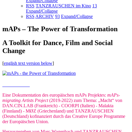
Expand/Collapse
RSS
TANZRAUSCHEN im Kino
13
Expand/Collapse
RSS
ARCHIV
93
Expand/Collapse
mAPs – The Power of Transformation
A Toolkit for Dance, Film and Social
Change
[
english text version below
]
Buch bestellen
Eine Dokumentation des europäischen mAPs Projektes:
mAPs-
migrating Artists Project
(2019-2022) zum Thema: „Macht“ von
DAN.CIN.LAB (Frankreich) - COORPI (Italien) - Malakta
(Finnland) - MØZ (Griechenland) und TANZRAUSCHEN
(Deutschland) kofinanziert durch das Creative Europe Programme
der Europäischen Union.
Herausgegeben von Marc Wagenbach und TANZRAUSCHEN