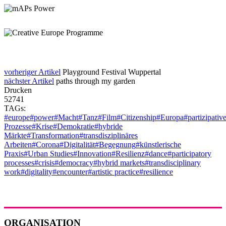
vorheriger Artikel
Playground Festival Wuppertal
nächster Artikel
paths through my garden
Drucken
52741
TAGs:
#europe
#power
#Macht
#Tanz
#Film
#Citizenship
#Europa
#partizipativ
Prozesse
#Krise
#Demokratie
#hybride
Märkte
#Transformation
#transdisziplinäres
Arbeiten
#Corona
#Digitalität
#Begegnung
#künstlerische
Praxis
#Urban Studies
#Innovation
#Resilienz
#dance
#participatory
processes
#crisis
#democracy
#hybrid markets
#transdisciplinary
work
#digitality
#encounter
#artistic practice
#resilience
ORGANISATION