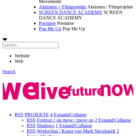
Movements
Aktionen + Filmprojekte
Aktionen / Filmprojekte
SCREEN DANCE ACADEMY
SCREEN
DANCE ACADEMY
Premiere
Premiere
Pop Me Up
Pop Me Up
Website
Web
Search
RSS
PROJEKTE
4
Expand/Collapse
RSS
Festival // on move / move on
2
Expand/Collapse
RSS
Shadows
1
Expand/Collapse
RSS
Werkschau / Kunst von Mark Sieczkarek
2