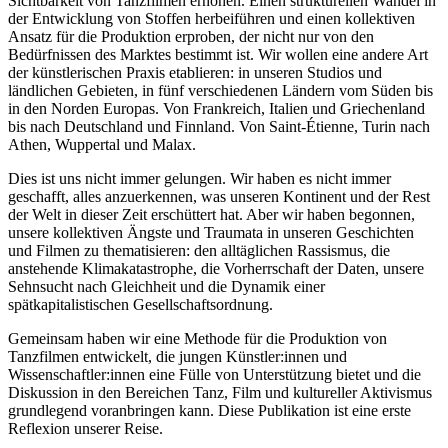
Sichtbarkeit von Tanzfilmen erhöhen. Einen strukturellen Wandel in
der Entwicklung von Stoffen herbeiführen und einen kollektiven
Ansatz für die Produktion erproben, der nicht nur von den
Bedürfnissen des Marktes bestimmt ist. Wir wollen eine andere Art
der künstlerischen Praxis etablieren: in unseren Studios und
ländlichen Gebieten, in fünf verschiedenen Ländern vom Süden bis
in den Norden Europas. Von Frankreich, Italien und Griechenland
bis nach Deutschland und Finnland. Von Saint-Étienne, Turin nach
Athen, Wuppertal und Malax.
Dies ist uns nicht immer gelungen. Wir haben es nicht immer
geschafft, alles anzuerkennen, was unseren Kontinent und der Rest
der Welt in dieser Zeit erschüttert hat. Aber wir haben begonnen,
unsere kollektiven Ängste und Traumata in unseren Geschichten
und Filmen zu thematisieren: den alltäglichen Rassismus, die
anstehende Klimakatastrophe, die Vorherrschaft der Daten, unsere
Sehnsucht nach Gleichheit und die Dynamik einer
spätkapitalistischen Gesellschaftsordnung.
Gemeinsam haben wir eine Methode für die Produktion von
Tanzfilmen entwickelt, die jungen Künstler:innen und
Wissenschaftler:innen eine Fülle von Unterstützung bietet und die
Diskussion in den Bereichen Tanz, Film und kultureller Aktivismus
grundlegend voranbringen kann. Diese Publikation ist eine erste
Reflexion unserer Reise.