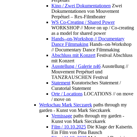
Perpétuel
Kino / Zwei Dokumentationen
Zwei
Dokumentationen von Mouvement
Perpétuel – Rex-Filmtheater
WS Co-Creating / Shared Power
WORKSHOP // Move on up / Co-creating
as a model for shared power
Hands--on-Workshop // Documentary
Dance Filmmaking
Hands--on-Workshop
// Documentary Dance Filmmaking
Abschluss mit Konzert
Festival Abschluss
mit Konzert
Ausstellung / Galerie n46
Ausstellung //
Mouvement Perpétuel und
TANZRAUSCHEN Festival
Statement
Kuratorisches Statement /
Curatorial Statement
Orte / Locations
LOCATIONS // on move
/ move on
Werkschau Mark Sieczarek
paths through my
garden - Kunst von Mark Sieczkarek
Vernissage
paths through my garden -
Kunst von Mark Sieczkarek
Film / 10.10.2025
Die Klage der Kaiserin.
Ein Film von Pina Bausch