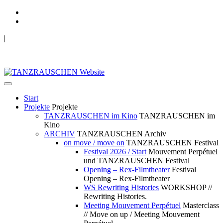
|
TANZRAUSCHEN Wuppertal
we live future now
Start
Projekte
Projekte
TANZRAUSCHEN im Kino
TANZRAUSCHEN im
Kino
ARCHIV
TANZRAUSCHEN Archiv
on move / move on
TANZRAUSCHEN Festival
Festival 2026 / Start
Mouvement Perpétuel
und TANZRAUSCHEN Festival
Opening – Rex-Filmtheater
Festival
Opening – Rex-Filmtheater
WS Rewriting Histories
WORKSHOP //
Rewriting Histories.
Meeting Mouvement Perpétuel
Masterclass
// Move on up / Meeting Mouvement