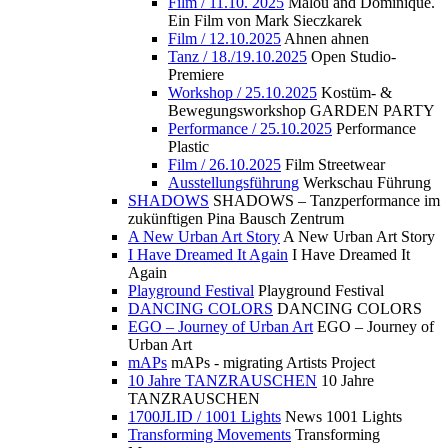
Film / 11.10. 2025
Malou and Dominique.
Ein Film von Mark Sieczkarek
Film / 12.10.2025
Ahnen ahnen
Tanz / 18./19.10.2025
Open Studio-
Premiere
Workshop / 25.10.2025
Kostüm- &
Bewegungsworkshop GARDEN PARTY
Performance / 25.10.2025
Performance
Plastic
Film / 26.10.2025
Film Streetwear
Ausstellungsführung
Werkschau Führung
SHADOWS
SHADOWS – Tanzperformance im
zukünftigen Pina Bausch Zentrum
A New Urban Art Story
A New Urban Art Story
I Have Dreamed It Again
I Have Dreamed It
Again
Playground Festival
Playground Festival
DANCING COLORS
DANCING COLORS
EGO – Journey of Urban Art
EGO – Journey of
Urban Art
mAPs
mAPs - migrating Artists Project
10 Jahre TANZRAUSCHEN
10 Jahre
TANZRAUSCHEN
1700JLID / 1001 Lights
News 1001 Lights
Transforming Movements
Transforming