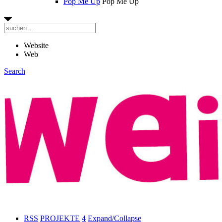
Pop Me Up
Pop Me Up
Website
Web
Search
RSS
PROJEKTE
4
Expand/Collapse