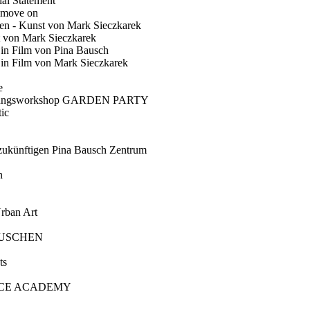
ial Statement
 move on
en - Kunst von Mark Sieczkarek
t von Mark Sieczkarek
Ein Film von Pina Bausch
in Film von Mark Sieczkarek
e
gungsworkshop GARDEN PARTY
ic
künftigen Pina Bausch Zentrum
n
rban Art
AUSCHEN
ts
CE ACADEMY