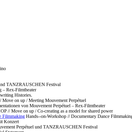
ino
l und TANZRAUSCHEN Festival
g – Rex-Filmtheater
ting Histories.
 // Move on up / Meeting Mouvement Perpétuel
ntationen von Mouvement Perpétuel – Rex-Filmtheater
// Move on up / Co-creating as a model for shared power
e Filmmaking
Hands--on-Workshop // Documentary Dance Filmmakin
it Konzert
Mouvement Perpétuel und TANZRAUSCHEN Festival