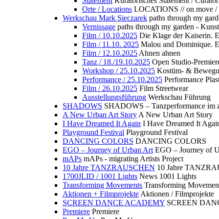
Statement
Kuratorisches Statement / Curator
Orte / Locations
LOCATIONS // on move /
Werkschau Mark Sieczarek
paths through my gard
Vernissage
paths through my garden - Kuns
Film / 10.10.2025
Die Klage der Kaiserin. 
Film / 11.10. 2025
Malou and Dominique. E
Film / 12.10.2025
Ahnen ahnen
Tanz / 18./19.10.2025
Open Studio-Premier
Workshop / 25.10.2025
Kostüm- & Bewe
Performance / 25.10.2025
Performance Plast
Film / 26.10.2025
Film Streetwear
Ausstellungsführung
Werkschau Führung
SHADOWS
SHADOWS – Tanzperformance im zu
A New Urban Art Story
A New Urban Art Story
I Have Dreamed It Again
I Have Dreamed It Agai
Playground Festival
Playground Festival
DANCING COLORS
DANCING COLORS
EGO – Journey of Urban Art
EGO – Journey of U
mAPs
mAPs - migrating Artists Project
10 Jahre TANZRAUSCHEN
10 Jahre TANZR
1700JLID / 1001 Lights
News 1001 Lights
Transforming Movements
Transforming Movemen
Aktionen + Filmprojekte
Aktionen / Filmprojekte
SCREEN DANCE ACADEMY
SCREEN DAN
Premiere
Premiere