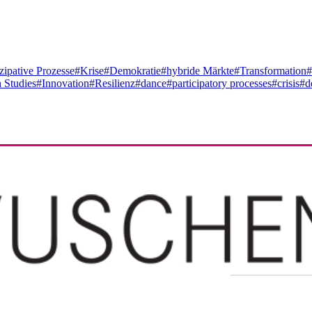
izipative Prozesse
#Krise
#Demokratie
#hybride Märkte
#Transformation
#
 Studies
#Innovation
#Resilienz
#dance
#participatory processes
#crisis
#d