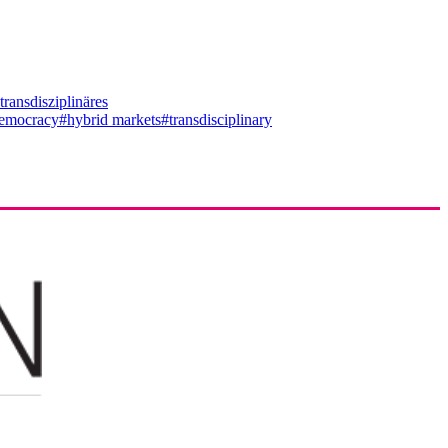
transdisziplinäres
emocracy
#hybrid markets
#transdisciplinary