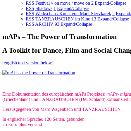
RSS
Festival // on move / move on
2
Expand/Collapse
RSS
Shadows
1
Expand/Collapse
RSS
Werkschau / Kunst von Mark Sieczkarek
2
Expand/
RSS
TANZRAUSCHEN im Kino
13
Expand/Collapse
RSS
ARCHIV
93
Expand/Collapse
mAPs – The Power of Transformation
A Toolkit for Dance, Film and Social Chan
[
english text version below
]
Buch bestellen
Eine Dokumentation des europäischen mAPs Projektes:
mAPs- migrat
(Griechenland) und TANZRAUSCHEN (Deutschland) kofinanziert du
Herausgegeben von Marc Wagenbach und TANZRAUSCHEN
In englischer Sprache, 120 Seiten, gebunden
25 Euro plus Versand