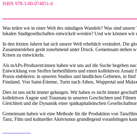
ISBN 978-3-00-074851-6
Was teilen wir in einer Welt des ständigen Wandels? Was sind unsere
lokalen Stadtgesellschaften entwickelt werden? Und wie können wir 
In den letzten Jahren hat sich unsere Welt erheblich verändert. Di
Zusammenleben gerät zunehmend unter Druck. Gemeinsam stehen wir vo
Krisen zu entwickeln.
Als mAPs-Produzent:innen haben wir uns auf die Suche begeben nach 
Entwicklung von Stoffen herbeiführen und einen kollektiven Ansatz fü
Praxis etablieren: in unseren Studios und ländlichen Gebieten, in f
Finnland. Von Saint-Étienne, Turin nach Athen, Wuppertal und Malax
Dies ist uns nicht immer gelungen. Wir haben es nicht immer geschaff
kollektiven Ängste und Traumata in unseren Geschichten und Filmen z
Gleichheit und die Dynamik einer spätkapitalistischen Gesellschaftso
Gemeinsam haben wir eine Methode für die Produktion von Tanzfilmen 
Tanz, Film und kultureller Aktivismus grundlegend voranbringen kann.
Buch bestellen