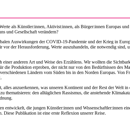
 Werte als Künstler:innen, Aktivist:innen, als Bürger:innen Europas u
uns und Gesellschaft verändern?
e globalen Auswirkungen der COVID-19-Pandemie und der Krieg in Euro
r der Herausforderung, Werte auszuhandeln, die notwendig sind, um ei
einer anderen Art und Weise des Erzählens. Wir wollten die Sichtbarke
r die Produktion erproben, der nicht nur von den Bedürfnissen des Mar
ünf verschiedenen Ländern vom Süden bis in den Norden Europas. Von Fr
.
t, alles anzuerkennen, was unseren Kontinent und der Rest der Welt in 
u thematisieren: den alltäglichen Rassismus, die anstehende Klimakata
rdnung.
entwickelt, die jungen Künstler:innen und Wissenschaftler:innen eine
 Diese Publikation ist eine erste Reflexion unserer Reise.