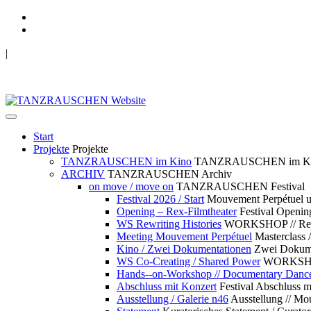
|
TANZRAUSCHEN Wuppertal
we live future now
Start
Projekte
Projekte
TANZRAUSCHEN im Kino
TANZRAUSCHEN im K
ARCHIV
TANZRAUSCHEN Archiv
on move / move on
TANZRAUSCHEN Festival
Festival 2026 / Start
Mouvement Perpétue
Opening – Rex-Filmtheater
Festival Openin
WS Rewriting Histories
WORKSHOP // Rewri
Meeting Mouvement Perpétuel
Masterclass
Kino / Zwei Dokumentationen
Zwei Dokume
WS Co-Creating / Shared Power
WORKSHOP 
Hands--on-Workshop // Documentary Danc
Abschluss mit Konzert
Festival Abschluss m
Ausstellung / Galerie n46
Ausstellung // 