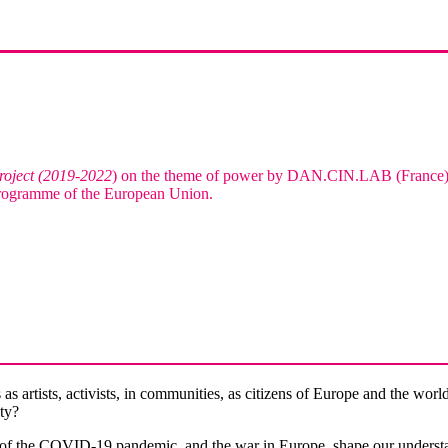
roject (2019-2022
) on the theme of power by DAN.CIN.LAB (France) 
gramme of the European Union.
as artists, activists, in communities, as citizens of Europe and the 
ty?
ct of the COVID-19 pandemic, and the war in Europe, shape our understa