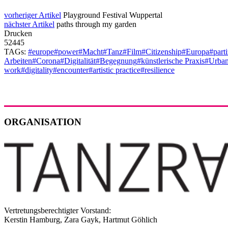
vorheriger Artikel
Playground Festival Wuppertal
nächster Artikel
paths through my garden
Drucken
52445
TAGs:
#europe
#power
#Macht
#Tanz
#Film
#Citizenship
#Europa
#part
Arbeiten
#Corona
#Digitalität
#Begegnung
#künstlerische Praxis
#Urban
work
#digitality
#encounter
#artistic practice
#resilience
ORGANISATION
Vertretungsberechtigter Vorstand:
Kerstin Hamburg, Zara Gayk, Hartmut Göhlich