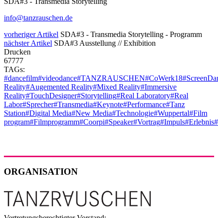
SDA#3 - Transmedia Storytelling
info@tanzrauschen.de
vorheriger Artikel
SDA#3 - Transmedia Storytelling - Programm
nächster Artikel
SDA#3 Ausstellung // Exhibition
Drucken
67777
TAGs:
#dancefilm
#videodance
#TANZRAUSCHEN
#CoWerk18
#ScreenDa
Reality
#Augemented Reality
#Mixed Reality
#Immersive
Reality
#TouchDesigner
#Storytelling
#Real Laboratory
#Real
Labor
#Sprecher
#Transmedia
#Keynote
#Performance
#Tanz
Station
#Digital Media
#New Media
#Technologie
#Wuppertal
#Film
program
#Filmprogramm
#Coorpi
#Speaker
#Vortrag
#Impuls
#Erlebnis
#
ORGANISATION
Vertretungsberechtigter Vorstand: