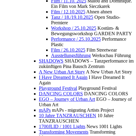
Film / 11.10. 2025
Malou and Dominique.
Ein Film von Mark Sieczkarek
Film / 12.10.2025
Ahnen ahnen
Tanz / 18./19.10.2025
Open Studio-
Premiere
Workshop / 25.10.2025
Kostüm- &
Bewegungsworkshop GARDEN PARTY
Performance / 25.10.2025
Performance
Plastic
Film / 26.10.2025
Film Streetwear
Ausstellungsführung
Werkschau Führung
SHADOWS
SHADOWS – Tanzperformance im
zukünftigen Pina Bausch Zentrum
A New Urban Art Story
A New Urban Art Story
I Have Dreamed It Again
I Have Dreamed It
Again
Playground Festival
Playground Festival
DANCING COLORS
DANCING COLORS
EGO – Journey of Urban Art
EGO – Journey of
Urban Art
mAPs
mAPs - migrating Artists Project
10 Jahre TANZRAUSCHEN
10 Jahre
TANZRAUSCHEN
1700JLID / 1001 Lights
News 1001 Lights
Transforming Movements
Transforming