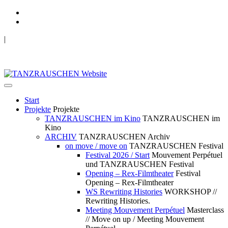
|
TANZRAUSCHEN Wuppertal
we live future now
Start
Projekte
Projekte
TANZRAUSCHEN im Kino
TANZRAUSCHEN im
Kino
ARCHIV
TANZRAUSCHEN Archiv
on move / move on
TANZRAUSCHEN Festival
Festival 2026 / Start
Mouvement Perpétuel
und TANZRAUSCHEN Festival
Opening – Rex-Filmtheater
Festival
Opening – Rex-Filmtheater
WS Rewriting Histories
WORKSHOP //
Rewriting Histories.
Meeting Mouvement Perpétuel
Masterclass
// Move on up / Meeting Mouvement