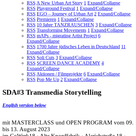
RSS
A New Urban Art Story
1
Expand/Collapse
RSS
Playground Festival
1
Expand/Collapse
RSS
EGO – Journey of Urban Art
2
Expand/Collapse
RSS
Premieren
1
Expand/Collapse
RSS
10 Jahre TANZRAUSCHEN
3
Expand/Collapse
RSS
Transforming Movements
1
Expand/Collapse
RSS
mAPs - migrating Artist Project
6
Expand/Collapse
RSS
1700 Jahre jüdisches Leben in Deutschland
11
Expand/Collapse
RSS
Soli Cuts
3
Expand/Collapse
RSS
SCREEN DANCE ACADEMY
4
Expand/Collapse
RSS
Aktionen / Filmprojekte
6
Expand/Collapse
RSS
Pop Me Up
2
Expand/Collapse
SDA#3 Transmedia Storytelling
English version below
mit MASTERCLASS und OPEN PROGRAM vom 09.
bis 13. August 2023
im CoWerk18 · Alte Knopffabrik · Alarichstraße 18 ·