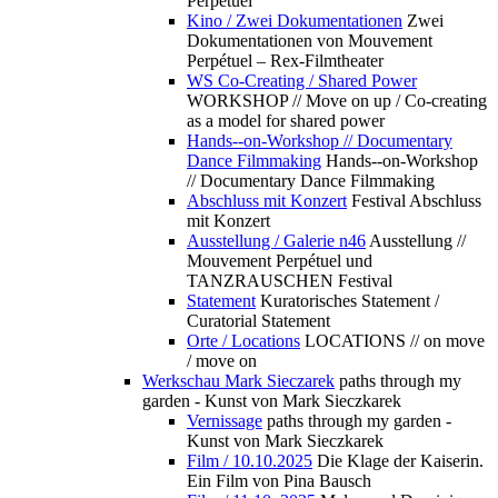
Perpétuel
Kino / Zwei Dokumentationen
Zwei
Dokumentationen von Mouvement
Perpétuel – Rex-Filmtheater
WS Co-Creating / Shared Power
WORKSHOP // Move on up / Co-creating
as a model for shared power
Hands--on-Workshop // Documentary
Dance Filmmaking
Hands--on-Workshop
// Documentary Dance Filmmaking
Abschluss mit Konzert
Festival Abschluss
mit Konzert
Ausstellung / Galerie n46
Ausstellung //
Mouvement Perpétuel und
TANZRAUSCHEN Festival
Statement
Kuratorisches Statement /
Curatorial Statement
Orte / Locations
LOCATIONS // on move
/ move on
Werkschau Mark Sieczarek
paths through my
garden - Kunst von Mark Sieczkarek
Vernissage
paths through my garden -
Kunst von Mark Sieczkarek
Film / 10.10.2025
Die Klage der Kaiserin.
Ein Film von Pina Bausch