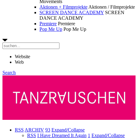
Movements
Aktionen + Filmprojekte
Aktionen / Filmprojekte
SCREEN DANCE ACADEMY
SCREEN
DANCE ACADEMY
Premiere
Premiere
Pop Me Up
Pop Me Up
Website
Web
Search
RSS
ARCHIV
93
Expand/Collapse
RSS
I Have Dreamed It Again
1
Expand/Collapse