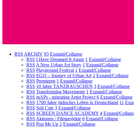
RSS
ARCHIV
93
Expand/Collapse
RSS
I Have Dreamed It Again
1
Expand/Collapse
RSS
A New Urban Art Story
1
Expand/Collapse
RSS
Playground Festival
1
Expand/Collapse
RSS
EGO – Journey of Urban Art
2
Expand/Collapse
RSS
Premieren
1
Expand/Collapse
RSS
10 Jahre TANZRAUSCHEN
3
Expand/Collapse
RSS
Transforming Movements
1
Expand/Collapse
RSS
mAPs - migrating Artist Project
6
Expand/Collapse
RSS
1700 Jahre jüdisches Leben in Deutschland
11
Expa
RSS
Soli Cuts
3
Expand/Collapse
RSS
SCREEN DANCE ACADEMY
4
Expand/Collaps
RSS
Aktionen / Filmprojekte
6
Expand/Collapse
RSS
Pop Me Up
2
Expand/Collapse