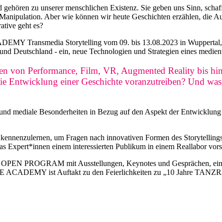
nd gehören zu unserer menschlichen Existenz. Sie geben uns Sinn, scha
Manipulation. Aber wie können wir heute Geschichten erzählen, die Aus
tive geht es?
smedia Storytelling vom 09. bis 13.08.2023 in Wuppertal, laden
und Deutschland - ein, neue Technologien und Strategien eines medienu
en von Performance, Film, VR, Augmented Reality bis hin 
die Entwicklung einer Geschichte voranzutreiben? Und was
n und mediale Besonderheiten in Bezug auf den Aspekt der Entwicklung 
ien kennenzulernen, um Fragen nach innovativen Formen des Storytellin
das Expert*innen einem interessierten Publikum in einem Reallabor vorst
iches OPEN PROGRAM mit Ausstellungen, Keynotes und Gesprächen, e
CE ACADEMY ist Auftakt zu den Feierlichkeiten zu „10 Jahre TANZ