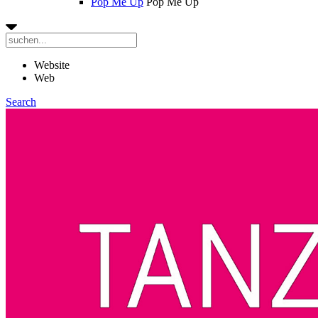
Pop Me Up
Pop Me Up
Website
Web
Search