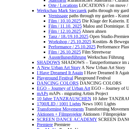
Statement
Kuratorisches Statement / Curator
Orte / Locations
LOCATIONS // on move /
Werkschau Mark Sieczarek
paths through my gard
Vernissage
paths through my garden - Kuns
Film / 10.10.2025
Die Klage der Kaiserin. 
Film / 11.10. 2025
Malou and Dominique. E
Film / 12.10.2025
Ahnen ahnen
Tanz / 18./19.10.2025
Open Studio-Premier
Workshop / 25.10.2025
Kostüm- & Bewe
Performance / 25.10.2025
Performance Plast
Film / 26.10.2025
Film Streetwear
Ausstellungsführung
Werkschau Führung
SHADOWS
SHADOWS – Tanzperformance im zu
A New Urban Art Story
A New Urban Art Story
I Have Dreamed It Again
I Have Dreamed It Agai
Playground Festival
Playground Festival
DANCING COLORS
DANCING COLORS
EGO – Journey of Urban Art
EGO – Journey of U
mAPs
mAPs - migrating Artists Project
10 Jahre TANZRAUSCHEN
10 Jahre TANZR
1700JLID / 1001 Lights
News 1001 Lights
Transforming Movements
Transforming Movemen
Aktionen + Filmprojekte
Aktionen / Filmprojekte
SCREEN DANCE ACADEMY
SCREEN DAN
Premiere
Premiere