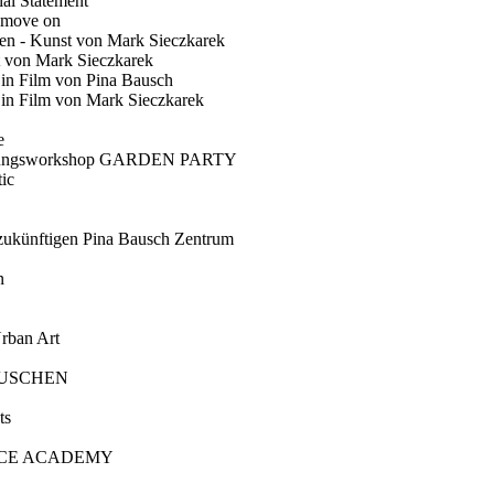
ial Statement
 move on
en - Kunst von Mark Sieczkarek
t von Mark Sieczkarek
Ein Film von Pina Bausch
in Film von Mark Sieczkarek
e
gungsworkshop GARDEN PARTY
ic
künftigen Pina Bausch Zentrum
n
rban Art
AUSCHEN
ts
CE ACADEMY