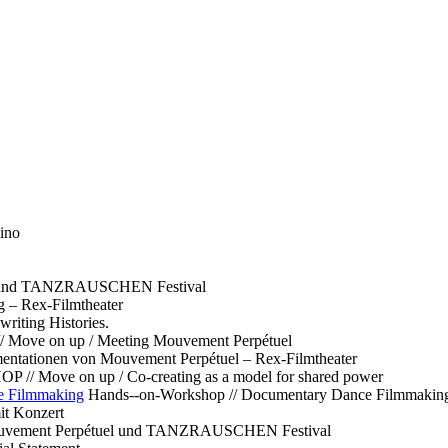
ino
l und TANZRAUSCHEN Festival
g – Rex-Filmtheater
ting Histories.
 // Move on up / Meeting Mouvement Perpétuel
ntationen von Mouvement Perpétuel – Rex-Filmtheater
// Move on up / Co-creating as a model for shared power
e Filmmaking
Hands--on-Workshop // Documentary Dance Filmmakin
it Konzert
Mouvement Perpétuel und TANZRAUSCHEN Festival