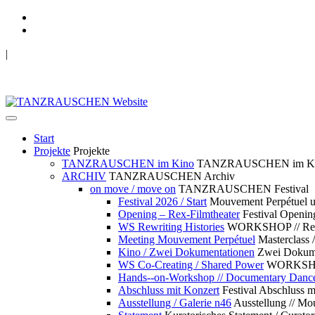
|
TANZRAUSCHEN Wuppertal
we live future now
Start
Projekte
Projekte
TANZRAUSCHEN im Kino
TANZRAUSCHEN im K
ARCHIV
TANZRAUSCHEN Archiv
on move / move on
TANZRAUSCHEN Festival
Festival 2026 / Start
Mouvement Perpétue
Opening – Rex-Filmtheater
Festival Openin
WS Rewriting Histories
WORKSHOP // Rewri
Meeting Mouvement Perpétuel
Masterclass
Kino / Zwei Dokumentationen
Zwei Dokume
WS Co-Creating / Shared Power
WORKSHOP 
Hands--on-Workshop // Documentary Danc
Abschluss mit Konzert
Festival Abschluss m
Ausstellung / Galerie n46
Ausstellung // 